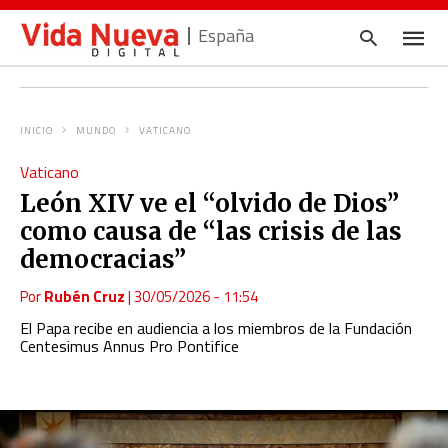
España
INICIO
MUNDO
VATICANO
Escrib
Vaticano
tu
consul
León XIV ve el “olvido de Dios”
y
pulsa
como causa de “las crisis de las
en
INTRO
democracias”
Por
Rubén Cruz
|
30/05/2026 - 11:54
El Papa recibe en audiencia a los miembros de la Fundación
Centesimus Annus Pro Pontifice