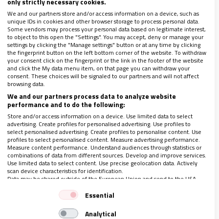
only strictly necessary cookies.
We and our partners store and/or access information on a device, such as
unique IDs in cookies and other browser storage to process personal data.
Un verano para alzar la mirada, coordinado
Some vendors may process your personal data based on legitimate interest,
por Esperanza Vela
to object to this open the "Settings". You may accept, deny or manage your
settings by clicking the "Manage settings" button or at any time by clicking
the fingerprint button on the left bottom corner of the website. To withdraw
your consent click on the fingerprint or the link in the footer of the website
IGLESIA EN ESPAÑA
and click the My data menu item, on that page you can withdraw your
consent. These choices will be signaled to our partners and will not affect
browsing data.
La CONFER se compromete con el ‘todos,
We and our partners process data to analyze website
performance and to do the following:
todos, todos’
Store and/or access information on a device. Use limited data to select
Cara a cara Sánchez-León XIV: 45 minutos
advertising. Create profiles for personalised advertising. Use profiles to
select personalised advertising. Create profiles to personalise content. Use
de “sintonía”
profiles to select personalised content. Measure advertising performance.
Measure content performance. Understand audiences through statistics or
Málaga indemnizaría a las víctimas del
combinations of data from different sources. Develop and improve services.
Use limited data to select content. Use precise geolocation data. Actively
‘padre Fran’
scan device characteristics for identification.
Data may be shared outside of the European Union and send to the USA.
La ministra de Educación promete una
Your consent and the cookie policy applies solely to this website/app.
Essential
relación “fluida y estable” con la Iglesia
View Partner List (1 IAB Vendors)
Aliados por la Integración profesionaliza el
Analytical
We use your data for the following purposes: