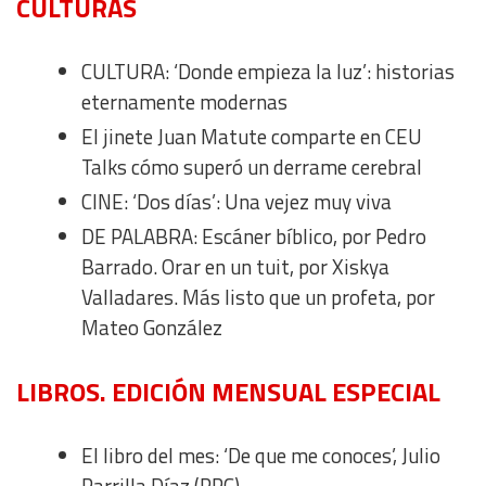
CULTURAS
Understand audiences through statistics or combinations
CULTURA: ‘Donde empieza la luz’: historias
of data from different sources
eternamente modernas
El jinete Juan Matute comparte en CEU
Develop and improve services
Talks cómo superó un derrame cerebral
CINE: ‘Dos días’: Una vejez muy viva
Use limited data to select content
DE PALABRA: Escáner bíblico, por Pedro
IAB Special Features:
Barrado. Orar en un tuit, por Xiskya
Use precise geolocation data
Valladares. Más listo que un profeta, por
Mateo González
Identify devices based on information actively requested
LIBROS. EDICIÓN MENSUAL ESPECIAL
Non-IAB processing purposes:
Essential
El libro del mes: ‘De que me conoces’, Julio
Parrilla Díaz (PPC)