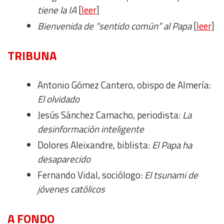
tiene la IA
[
leer
]
Bienvenida de “sentido común” al Papa
[
leer
]
TRIBUNA
Antonio Gómez Cantero, obispo de Almería:
El olvidado
Jesús Sánchez Camacho, periodista:
La
desinformación inteligente
Dolores Aleixandre, biblista:
El Papa ha
desaparecido
Fernando Vidal, sociólogo:
El tsunami de
jóvenes católicos
A FONDO