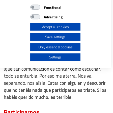
deteriora. Y no hay relación sin comunicarnos
, es
IAB processing purposes:
Functional
decir sin “hacer a una persona partícipe de lo que se
Store and/or access information on a device
Advertising
tiene” (RAE). Es una gran definición.
Accept all cookies
Use limited data to select advertising
No basta con saber lo que hemos vivido y lo que
Save settings
queremos vivir; necesitamos comunicarlo y que
Create profiles for personalised advertising
alguien lo acoja. De una manera u otra necesitamos
Only essential cookies
hacer partícipes a otros de lo que tenemos, de lo
Use profiles to select personalised advertising
Settings
que somos. Cuando no lo hacemos o no lo recibimos
(que tan comunicación es contar como escuchar),
Create profiles to personalise content
todo se enturbia. Por eso me aterra. Nos va
separando, nos aísla.
Estar con alguien y descubrir
Use profiles to select personalised content
que no tenéis nada que participaros es triste. Si os
habéis querido mucho, es terrible
.
Measure advertising performance
Participarnos
Measure content performance