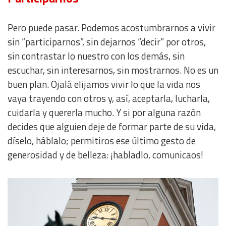
Pero puede pasar. Podemos acostumbrarnos a vivir
Understand audiences through statistics or combinations
of data from different sources
sin “participarnos”, sin dejarnos “decir” por otros,
sin contrastar lo nuestro con los demás, sin
Develop and improve services
escuchar, sin interesarnos, sin mostrarnos. No es un
buen plan. Ojalá elijamos vivir lo que la vida nos
Use limited data to select content
vaya trayendo con otros y, así, aceptarla, lucharla,
cuidarla y quererla mucho. Y si por alguna razón
IAB Special Features:
decides que alguien deje de formar parte de su vida,
Use precise geolocation data
díselo, háblalo; permitiros ese último gesto de
generosidad y de belleza: ¡habladlo, comunicaos!
Identify devices based on information actively requested
Non-IAB processing purposes:
Essential