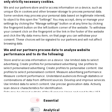
only strictly necessary cookies.
parte, el sufrimiento: resistirnos a aceptar la
We and our partners store and/or access information on a device, such as
realidad. Aceptar es de valientes. Aceptar es no
unique IDs in cookies and other browser storage to process personal data.
Some vendors may process your personal data based on legitimate interest,
permitir que nadie decida nuestra vida o nuestro
to object to this open the "Settings". You may accept, deny or manage your
año por nosotros mismos.
Aceptar es permitirnos
settings by clicking the "Manage settings" button or at any time by clicking
the fingerprint button on the left bottom corner of the website. To withdraw
gritar alguna vez “si es posible, pase de mí este
your consent click on the fingerprint or the link in the footer of the website
and click the My data menu item, on that page you can withdraw your
cáliz”
, para seguidamente afirmar como Jesús, de
consent. These choices will be signaled to our partners and will not affect
browsing data.
corazón, “hágase tu voluntad”.
We and our partners process data to analyze website
performance and to do the following:
Relacionarse
Store and/or access information on a device. Use limited data to select
advertising. Create profiles for personalised advertising. Use profiles to
select personalised advertising. Create profiles to personalise content. Use
profiles to select personalised content. Measure advertising performance.
Pues bien: cada vez voy viendo más que por mucho
Measure content performance. Understand audiences through statistics or
combinations of data from different sources. Develop and improve services.
autoconocimiento (muy necesario) y autocuidado
Use limited data to select content. Use precise geolocation data. Actively
(muy recomendable) que hagamos, nada
scan device characteristics for identification.
Data may be shared outside of the European Union and send to the USA.
verdaderamente humano se juega sin relación. Lo
Your consent and the cookie policy applies solely to this website/app.
Essential
veo en mí misma, lo veo en personas cercanas.
Sin
View Partner List (1 IAB Vendors)
los demás, todo lo humano se desvirtúa, se
Analytical
We use your data for the following purposes: