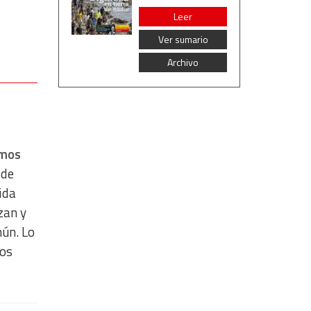
Leer
Ver sumario
Archivo
mos
 de
ida
zan y
mún. Lo
los