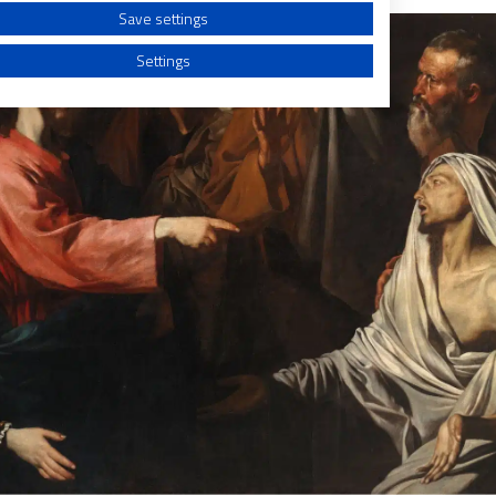
Save settings
Settings
a from different sources