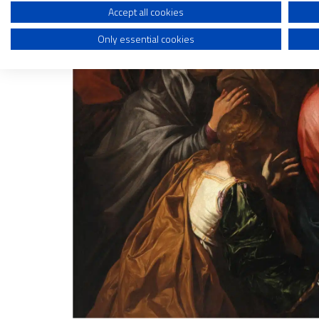
Create profiles to personalise content
Accept all cookies
Only essential cookies
Use profiles to select personalised content
Measure advertising performance
Measure content performance
Understand audiences through statistics or combinations of dat
Develop and improve services
Use limited data to select content
IAB Special Features:
Use precise geolocation data
Identify devices based on information actively requested
Non-IAB processing purposes:
Essential