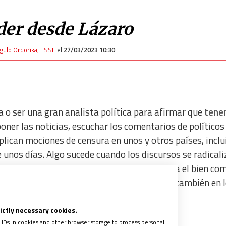
er desde Lázaro
ngulo Ordorika, ESSE
el
27/03/2023 10:30
 o ser una gran analista política para afirmar que
tene
oner las noticias, escuchar los comentarios de políticos
plican mociones de censura en unos y otros países, inclu
 unos días. Algo sucede cuando los discursos se radicali
e buscar acuerdos y abrir juntos caminos para el bien co
ta actitud parece convertirse en la tónica también en 
círculos más cercanos.
rictly necessary cookies.
 IDs in cookies and other browser storage to process personal