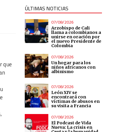
ÚLTIMAS NOTICIAS
07/08/2026
Arzobispo de Cali
llama a colombianos a
unirse en oración por
el nuevo Presidente de
Colombia
07/08/2026
r que
Un hogar para los
niños africanos con
tan
albinismo
07/08/2026
su
León XIV se
de
encontrará con
víctimas de abusos en
su visita a Francia
,
07/08/2026
El Podcast de Vida
Nueva: La crisis en
Ceuta y la humanidad