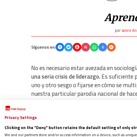
Aprend
por
Ianire A
Síguenos en:
IG
G
No es necesario estar avezada en sociología
una seria crisis de liderazgo.
Es suficiente p
uno y otro sesgo o fijarse en cómo se multi
nuestra particular parodia nacional de hace
se centran en atacar al contrario, en vez d
más preocupante para mí es que, además, es
Privacy Settings
ámbitos eclesiales y en nuestros pequeños 
Clicking on the "Deny" button retains the default setting of only st
We and our partners store and/or access information on a device, such as unique