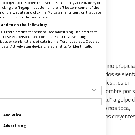
to object to this open the "Settings". You may accept, deny or
licking the fingerprint button on the left bottom corner of the
oy
ter of the website and click the My data menu item, on that page
 will not affect browsing data.
recibe un avance de los contenidos
and to do the following:
. Create profiles for personalised advertising. Use profiles to
les to select personalised content. Measure advertising
tics or combinations of data from different sources. Develop
ata. Actively scan device characteristics for identification.
, que atienden a cada persona, que buscan cómo propicia
l conjunto, que permanecen atentas a que todos se sien
se les escapan pequeñas o grandes necesidades… es un
 debería ser lo normal, resulta ser algo que asombra por 
, por colaborar con esta
“anormal normalidad”
a golpe 
entonar el mea culpa por los que a cada uno nos toca,
Analytical
ticas que Jesús, quien es el referente para los creyentes
 Lázaro (cf. Jn 11).
Advertising