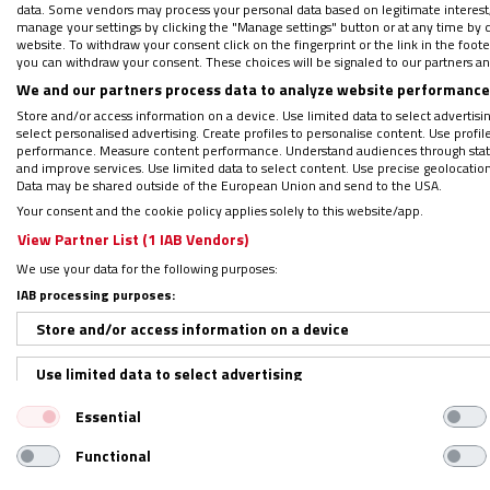
data. Some vendors may process your personal data based on legitimate interest, 
manage your settings by clicking the "Manage settings" button or at any time by c
PODCAST: El cardenal Robert McElr
website. To withdraw your consent click on the fingerprint or the link in the foo
you can withdraw your consent. These choices will be signaled to our partners and
Regístrate en el boletín gratuito y 
We and our partners process data to analyze website performance 
Store and/or access information on a device. Use limited data to select advertising
select personalised advertising. Create profiles to personalise content. Use profi
performance. Measure content performance. Understand audiences through statis
Aprender desde Lázaro
and improve services. Use limited data to select content. Use precise geolocation d
Data may be shared outside of the European Union and send to the USA.
Your consent and the cookie policy applies solely to this website/app.
Encontrar a personas que cuidan del grupo
View Partner List (1 IAB Vendors)
cada uno despliegue sus dones en favor de
We use your data for the following purposes:
IAB processing purposes:
partícipes de un mismo proyecto o que no 
verdadero privilegio. Y es que, aquello que
Store and/or access information on a device
excepcionalidad y que nos denuncia a todos
Use limited data to select advertising
pequeñas acciones u omisiones. Además de 
Essential
Create profiles for personalised advertising
podríamos intentar ejercitarnos en dos prác
podría sugerirnos ante la tumba de su amigo
Functional
Use profiles to select personalised advertising