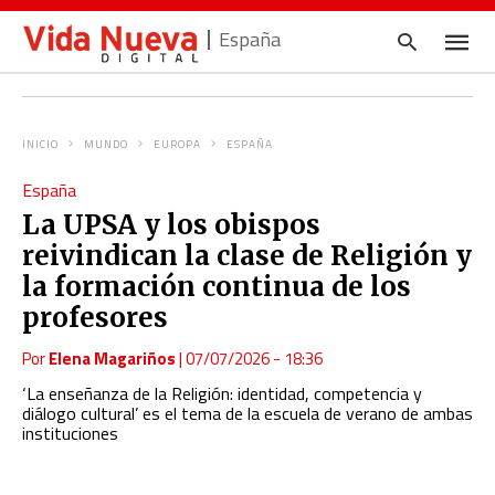
España
INICIO
MUNDO
EUROPA
ESPAÑA
Escrib
España
tu
consul
La UPSA y los obispos
y
pulsa
reivindican la clase de Religión y
en
INTRO
la formación continua de los
profesores
Por
Elena Magariños
|
07/07/2026 - 18:36
‘La enseñanza de la Religión: identidad, competencia y
diálogo cultural’ es el tema de la escuela de verano de ambas
instituciones