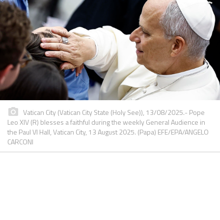
Vatican City (Vatican City State (Holy See)), 13/08/2025.- Pope
Leo XIV (R) blesses a faithful during the weekly General Audience in
the Paul VI Hall, Vatican City, 13 August 2025. (Papa) EFE/EPA/ANGELO
CARCONI