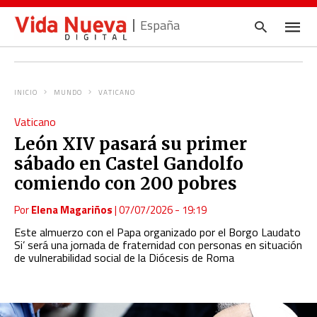
España
INICIO
MUNDO
VATICANO
Escrib
Vaticano
tu
consul
León XIV pasará su primer
y
pulsa
sábado en Castel Gandolfo
en
INTRO
comiendo con 200 pobres
Por
Elena Magariños
|
07/07/2026 - 19:19
Este almuerzo con el Papa organizado por el Borgo Laudato
Si’ será una jornada de fraternidad con personas en situación
de vulnerabilidad social de la Diócesis de Roma