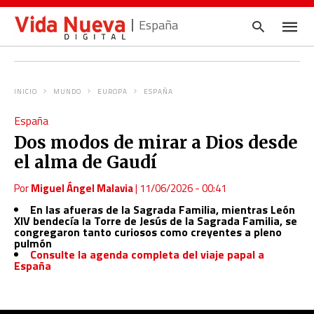
España
INICIO
MUNDO
EUROPA
ESPAÑA
Escrib
España
tu
consul
Dos modos de mirar a Dios desde
y
pulsa
el alma de Gaudí
en
INTRO
Por
Miguel Ángel Malavia
|
11/06/2026 - 00:41
En las afueras de la Sagrada Familia, mientras León
XIV bendecía la Torre de Jesús de la Sagrada Familia, se
congregaron tanto curiosos como creyentes a pleno
pulmón
Consulte la agenda completa del viaje papal a
España