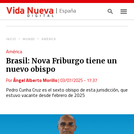
España
INICIO
MUNDO
AMÉRICA
Escrib
América
tu
consul
Brasil: Nova Friburgo tiene un
y
pulsa
nuevo obispo
en
INTRO
Por
Ángel Alberto Morillo
|
03/07/2025 - 17:37
Pedro Cunha Cruz es el sexto obispo de esta jurisdicción, que
estuvo vacante desde febrero de 2025