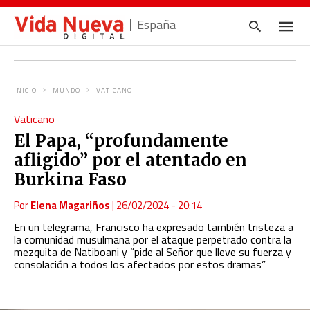
España
INICIO
MUNDO
VATICANO
Escrib
Vaticano
tu
consul
El Papa, “profundamente
y
pulsa
afligido” por el atentado en
en
INTRO
Burkina Faso
Por
Elena Magariños
|
26/02/2024 - 20:14
En un telegrama, Francisco ha expresado también tristeza a
la comunidad musulmana por el ataque perpetrado contra la
mezquita de Natiboani y “pide al Señor que lleve su fuerza y
consolación a todos los afectados por estos dramas”