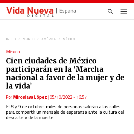
España
INICIO
MUNDO
AMÉRICA
MÉXICO
Escrib
México
tu
consul
Cien ciudades de México
y
pulsa
participarán en la ‘Marcha
en
INTRO
nacional a favor de la mujer y de
la vida’
Por
Miroslava López
|
05/10/2022 - 16:57
El 8 y 9 de octubre, miles de personas saldrán a las calles
para compartir un mensaje de esperanza ante la cultura del
descarte y de la muerte