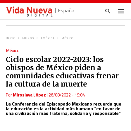
España
INICIO
MUNDO
AMÉRICA
MÉXICO
Escrib
México
tu
consul
Ciclo escolar 2022-2023: los
y
pulsa
obispos de México piden a
en
INTRO
comunidades educativas frenar
la cultura de la muerte
Por
Miroslava López
|
26/08/2022 - 19:04
La Conferencia del Episcopado Mexicano recuerda que
la educación es la actividad más humana “en favor de
una civilización más fraterna, solidaria y responsable”