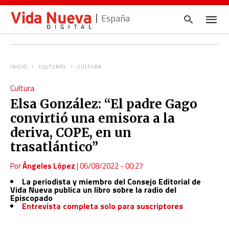
España
INICIO
CULTURAS
CULTURA
Escrib
Cultura
tu
consul
Elsa González: “El padre Gago
y
pulsa
convirtió una emisora a la
en
INTRO
deriva, COPE, en un
trasatlántico”
Por
Ángeles López
|
06/08/2022 - 00:27
La periodista y miembro del Consejo Editorial de
Vida Nueva publica un libro sobre la radio del
Episcopado
Entrevista completa solo para suscriptores