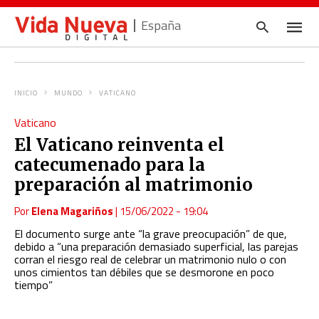
España
INICIO
MUNDO
VATICANO
Escrib
Vaticano
tu
consul
El Vaticano reinventa el
y
pulsa
catecumenado para la
en
INTRO
preparación al matrimonio
Por
Elena Magariños
|
15/06/2022 - 19:04
El documento surge ante “la grave preocupación” de que,
debido a “una preparación demasiado superficial, las parejas
corran el riesgo real de celebrar un matrimonio nulo o con
unos cimientos tan débiles que se desmorone en poco
tiempo”