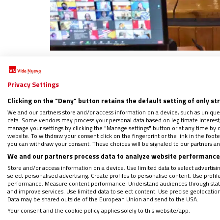
Se comprometen con un camino de
convers
Privacy Settings
y que
requiere de mayor responsabilidad p
anima a vivir caminando juntos
, guiados po
Clicking on the "Deny" button retains the default setting of only st
We and our partners store and/or access information on a device, such as unique
data. Some vendors may process your personal data based on legitimate interest, 
Realidad que duele
manage your settings by clicking the "Manage settings" button or at any time by c
website. To withdraw your consent click on the fingerprint or the link in the foo
you can withdraw your consent. These choices will be signaled to our partners and
We and our partners process data to analyze website performance 
Aseguran: “hemos vivido esta Asamblea c
Store and/or access information on a device. Use limited data to select advertising
mutua y en el discernimiento comunitario de 
select personalised advertising. Create profiles to personalise content. Use profi
performance. Measure content performance. Understand audiences through statis
poliédrica diversidad
, sobre todo aquello qu
and improve services. Use limited data to select content. Use precise geolocation d
discípulos en las realidades que vive el con
Data may be shared outside of the European Union and send to the USA.
Your consent and the cookie policy applies solely to this website/app.