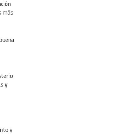
ación
os más
 buena
sterio
s y
ento y