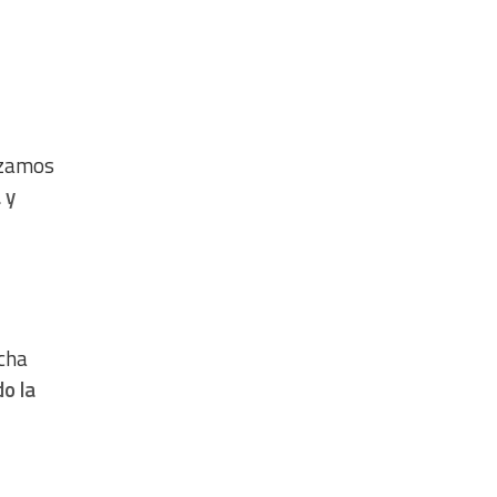
nzamos
 y
ucha
o la