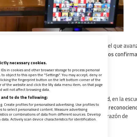
ión decididamente misionera.
“Propósito en el que ava
astoral
. Sueño profético al que el Señor hoy
nos confirma
r su Espíritu”, expresaron.
rictly necessary cookies.
 IDs in cookies and other browser storage to process personal
to object to this open the "Settings". You may accept, deny or
licking the fingerprint button on the left bottom corner of the
ter of the website and click the My data menu item, on that page
 will not affect browsing data.
and to do the following:
omo una
verdadera experiencia de sinodalidad
, en la esc
. Create profiles for personalised advertising. Use profiles to
lo que el Espíritu quiere decir a su Iglesia”,
reconociend
les to select personalised content. Measure advertising
tics or combinations of data from different sources. Develop
e nos une. Durante el diálogo, pusieron el corazón de
ata. Actively scan device characteristics for identification.
tinente, en sus dolores y esperanzas.