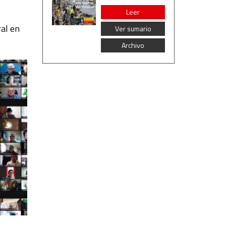
Leer
ral en
Ver sumario
Archivo