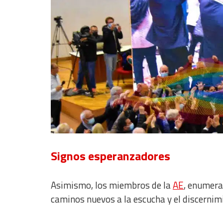
Develop and improve services
Use limited data to select content
IAB Special Features:
Use precise geolocation data
Identify devices based on information actively requested
Non-IAB processing purposes:
Essential
Analytical
Functional
Signos esperanzadores
Advertising
Asimismo, los miembros de la
AE
, enumera
caminos nuevos a la escucha y el discernim