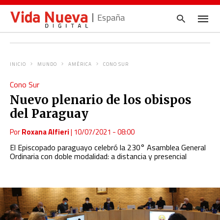
España
INICIO
MUNDO
AMÉRICA
CONO SUR
Escrib
Cono Sur
tu
consul
Nuevo plenario de los obispos
y
pulsa
del Paraguay
en
INTRO
Por
Roxana Alfieri
|
10/07/2021 - 08:00
El Episcopado paraguayo celebró la 230° Asamblea General
Ordinaria con doble modalidad: a distancia y presencial