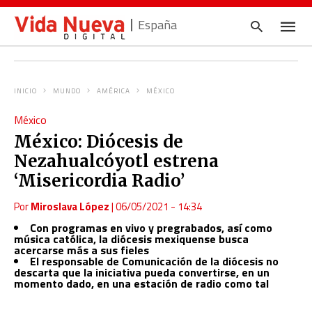
España
INICIO
MUNDO
AMÉRICA
MÉXICO
Escrib
México
tu
consul
México: Diócesis de
y
pulsa
Nezahualcóyotl estrena
en
INTRO
‘Misericordia Radio’
Por
Miroslava López
|
06/05/2021 - 14:34
Con programas en vivo y pregrabados, así como
música católica, la diócesis mexiquense busca
acercarse más a sus fieles
El responsable de Comunicación de la diócesis no
descarta que la iniciativa pueda convertirse, en un
momento dado, en una estación de radio como tal