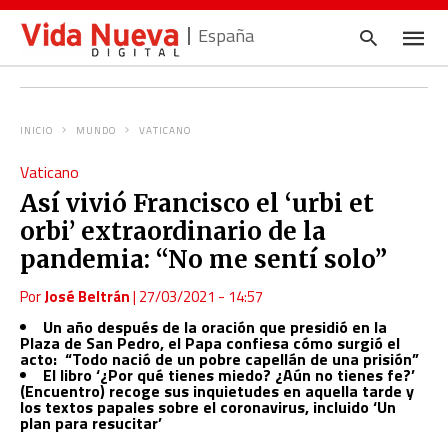
España
INICIO
MUNDO
VATICANO
Escrib
Vaticano
tu
consul
Así vivió Francisco el ‘urbi et
y
pulsa
orbi’ extraordinario de la
en
INTRO
pandemia: “No me sentí solo”
Por
José Beltrán
|
27/03/2021 - 14:57
Un año después de la oración que presidió en la
Plaza de San Pedro, el Papa confiesa cómo surgió el
acto: “Todo nació de un pobre capellán de una prisión”
El libro ‘¿Por qué tienes miedo? ¿Aún no tienes fe?’
(Encuentro) recoge sus inquietudes en aquella tarde y
los textos papales sobre el coronavirus, incluido ‘Un
plan para resucitar’