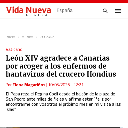
España
INICIO
MUNDO
VATICANO
Escrib
Vaticano
tu
consul
León XIV agradece a Canarias
y
pulsa
por acoger a los enfermos de
en
INTRO
hantavirus del crucero Hondius
Por
Elena Magariños
|
10/05/2026 - 12:21
El Papa reza el Regina Coeli desde el balcón de la plaza de
San Pedro ante miles de fieles y afirma estar “feliz por
encontrarme con vosotros el próximo mes en mi visita a las
islas”