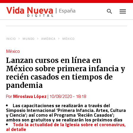
España
INICIO
MUNDO
AMÉRICA
MÉXICO
Escrib
México
tu
consul
Lanzan cursos en línea en
y
pulsa
México sobre primera infancia y
en
INTRO
recién casados en tiempos de
pandemia
Por
Miroslava López
|
10/08/2020 - 18:18
Las capacitaciones se realizarán a través del
Simposio Internacional ‘Primera Infancia. Artes, Cultura
y Ciencia‘; así como el Programa ‘Recién Casados’;
ambos son gratuitos y se realizarán los próximos días
Toda la actualidad de la Iglesia sobre el coronavirus,
al detalle