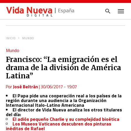
España
INICIO
MUNDO
Escrib
Mundo
tu
consul
Francisco: “La emigración es el
y
pulsa
drama de la división de América
en
INTRO
Latina”
Por
José Beltrán
|
30/06/2017 - 19:07
El Papa pide una cooperación real a los países de la
región durante una audiencia
a la Organización
Internacional Italo-Latino Americana
El director de Vida Nueva analiza los otros titulares
del día:
El adiós pequeño Charlie y su complejidad bioética
Los Museos Vaticanos descubren dos pinturas
inéditas de Rafael