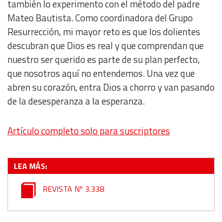
también lo experimento con el método del padre
Mateo Bautista. Como coordinadora del Grupo
Identify devices based on information actively requested
Resurrección, mi mayor reto es que los dolientes
descubran que Dios es real y que comprendan que
Non-IAB processing purposes:
nuestro ser querido es parte de su plan perfecto,
Essential
que nosotros aquí no entendemos. Una vez que
abren su corazón, entra Dios a chorro y van pasando
Analytical
de la desesperanza a la esperanza.
Functional
Artículo completo solo para suscriptores
Advertising
LEA MÁS:
REVISTA Nº 3.338