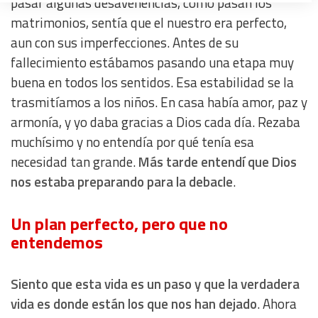
pasar algunas desavenencias, como pasan los
Create profiles to personalise content
matrimonios, sentía que el nuestro era perfecto,
aun con sus imperfecciones. Antes de su
Use profiles to select personalised content
fallecimiento estábamos pasando una etapa muy
buena en todos los sentidos. Esa estabilidad se la
Measure advertising performance
trasmitíamos a los niños. En casa había amor, paz y
armonía, y yo daba gracias a Dios cada día. Rezaba
Measure content performance
muchísimo y no entendía por qué tenía esa
necesidad tan grande.
Más tarde entendí que Dios
Understand audiences through statistics or combinations
nos estaba preparando para la debacle
.
of data from different sources
Un plan perfecto, pero que no
Develop and improve services
entendemos
Use limited data to select content
Siento que esta vida es un paso y que la verdadera
IAB Special Features:
vida es donde están los que nos han dejado
. Ahora
Use precise geolocation data