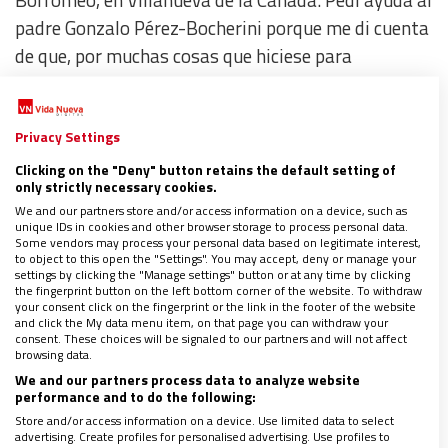
Borromeo, en Villanueva de la Cañada. Pedí ayuda al
padre Gonzalo Pérez-Bocherini porque me di cuenta
de que, por muchas cosas que hiciese para
fortalecer mi fe y colaborar en todo lo que pudiese
con mi parroquia, realmente no estaba haciendo el
Privacy Settings
duelo.
Clicking on the "Deny" button retains the default setting of
only strictly necessary cookies.
We and our partners store and/or access information on a device, such as
unique IDs in cookies and other browser storage to process personal data.
Some vendors may process your personal data based on legitimate interest,
to object to this open the "Settings". You may accept, deny or manage your
settings by clicking the "Manage settings" button or at any time by clicking
the fingerprint button on the left bottom corner of the website. To withdraw
your consent click on the fingerprint or the link in the footer of the website
and click the My data menu item, on that page you can withdraw your
consent. These choices will be signaled to our partners and will not affect
browsing data.
We and our partners process data to analyze website
performance and to do the following:
Store and/or access information on a device. Use limited data to select
advertising. Create profiles for personalised advertising. Use profiles to
Proceso sin cerrar