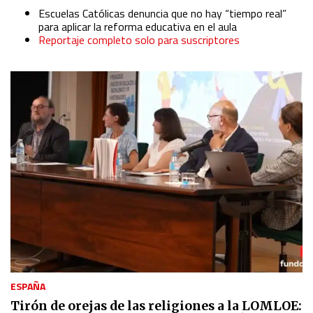
Escuelas Católicas denuncia que no hay “tiempo real”
para aplicar la reforma educativa en el aula
Understand audiences through statistics or combinations
Reportaje completo solo para suscriptores
of data from different sources
Develop and improve services
Use limited data to select content
IAB Special Features:
Use precise geolocation data
Identify devices based on information actively requested
Non-IAB processing purposes:
Essential
ESPAÑA
Tirón de orejas de las religiones a la LOMLOE: