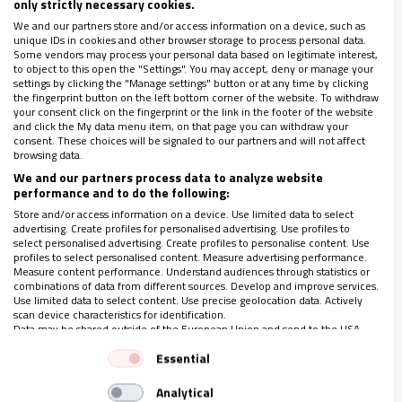
only strictly necessary cookies.
We and our partners store and/or access information on a device, such as
unique IDs in cookies and other browser storage to process personal data.
Some vendors may process your personal data based on legitimate interest,
to object to this open the "Settings". You may accept, deny or manage your
settings by clicking the "Manage settings" button or at any time by clicking
the fingerprint button on the left bottom corner of the website. To withdraw
your consent click on the fingerprint or the link in the footer of the website
and click the My data menu item, on that page you can withdraw your
consent. These choices will be signaled to our partners and will not affect
browsing data.
We and our partners process data to analyze website
performance and to do the following:
Store and/or access information on a device. Use limited data to select
advertising. Create profiles for personalised advertising. Use profiles to
select personalised advertising. Create profiles to personalise content. Use
profiles to select personalised content. Measure advertising performance.
Measure content performance. Understand audiences through statistics or
combinations of data from different sources. Develop and improve services.
ESPAÑA
Use limited data to select content. Use precise geolocation data. Actively
scan device characteristics for identification.
Comienza un curso lleno de “dudas e
Data may be shared outside of the European Union and send to the USA.
incertidumbre” para Escuelas Católicas
Your consent and the cookie policy applies solely to this website/app.
Essential
16/09/2022
|
MATEO GONZÁLEZ ALONSO
View Partner List (1 IAB Vendors)
Analytical
Además de las obligaciones de la Lomloe, los centros deben
We use your data for the following purposes: