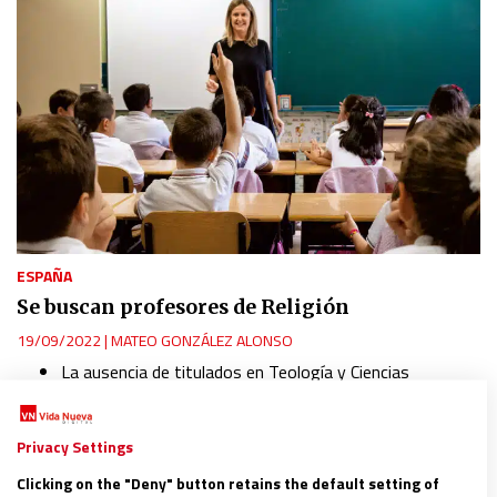
ESPAÑA
Se buscan profesores de Religión
19/09/2022
|
MATEO GONZÁLEZ ALONSO
La ausencia de titulados en Teología y Ciencias
Religiosas y las condiciones laborales multiplican las
vacantes
EDITORIAL: El décifit de inversión en los laicos se paga
Privacy Settings
ahora en el aula
Reportaje completo solo para suscriptores
Clicking on the "Deny" button retains the default setting of