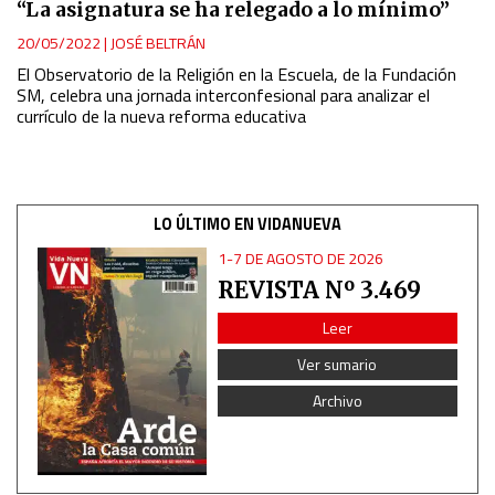
“La asignatura se ha relegado a lo mínimo”
Analytical
20/05/2022
|
JOSÉ BELTRÁN
El Observatorio de la Religión en la Escuela, de la Fundación
Functional
SM, celebra una jornada interconfesional para analizar el
currículo de la nueva reforma educativa
Advertising
LO ÚLTIMO EN VIDANUEVA
1-7 DE AGOSTO DE 2026
REVISTA Nº 3.469
Leer
Ver sumario
Archivo