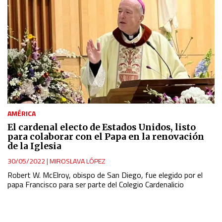
Use profiles to select personalised content
Measure advertising performance
Measure content performance
Understand audiences through statistics or combinations
of data from different sources
AMÉRICA
El cardenal electo de Estados Unidos, listo
Develop and improve services
para colaborar con el Papa en la renovación
de la Iglesia
Use limited data to select content
30/05/2022
|
MIROSLAVA LÓPEZ
Robert W. McElroy, obispo de San Diego, fue elegido por el
IAB Special Features:
papa Francisco para ser parte del Colegio Cardenalicio
Use precise geolocation data