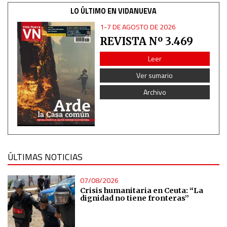
Identify devices based on information actively requested
LO ÚLTIMO EN VIDANUEVA
1-7 DE AGOSTO DE 2026
Non-IAB processing purposes:
REVISTA Nº 3.469
Essential
Leer
Analytical
Ver sumario
Archivo
Functional
Advertising
ÚLTIMAS NOTICIAS
07/08/2026
Crisis humanitaria en Ceuta: “La
dignidad no tiene fronteras”