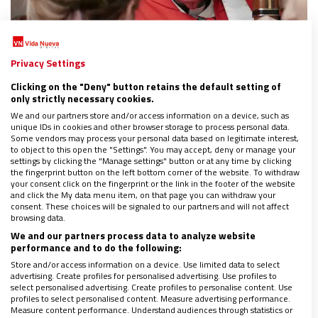
AMÉRICA
Privacy Settings
El cardenal McElroy se defiende: “Privar la
Clicking on the "Deny" button retains the default setting of
comunión a gays y divorciados es bloquear su
only strictly necessary cookies.
camino a Cristo”
We and our partners store and/or access information on a device, such as
03/03/2023
|
JOSÉ BELTRÁN
unique IDs in cookies and other browser storage to process personal data.
Some vendors may process your personal data based on legitimate interest,
Tras ser acusado de hereje, el arzobispo de San Diego
to object to this open the "Settings". You may accept, deny or manage your
argumenta en un artículo que no se excluya a estos
settings by clicking the "Manage settings" button or at any time by clicking
colectivos “categóricamente” de la eucaristía
the fingerprint button on the left bottom corner of the website. To withdraw
your consent click on the fingerprint or the link in the footer of the website
and click the My data menu item, on that page you can withdraw your
consent. These choices will be signaled to our partners and will not affect
browsing data.
We and our partners process data to analyze website
performance and to do the following:
Store and/or access information on a device. Use limited data to select
advertising. Create profiles for personalised advertising. Use profiles to
select personalised advertising. Create profiles to personalise content. Use
profiles to select personalised content. Measure advertising performance.
Measure content performance. Understand audiences through statistics or