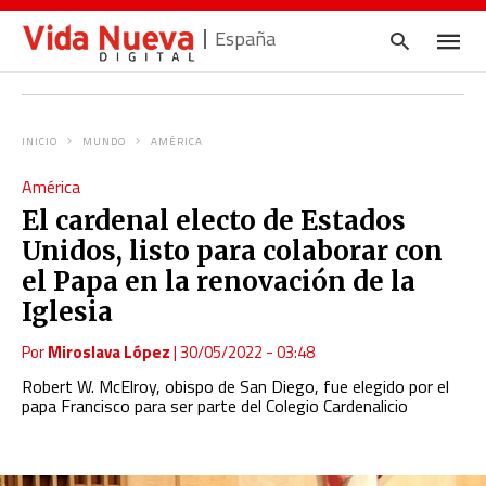
España
INICIO
MUNDO
AMÉRICA
Escrib
América
tu
consul
El cardenal electo de Estados
y
pulsa
Unidos, listo para colaborar con
en
INTRO
el Papa en la renovación de la
Iglesia
Por
Miroslava López
|
30/05/2022 - 03:48
Robert W. McElroy, obispo de San Diego, fue elegido por el
papa Francisco para ser parte del Colegio Cardenalicio