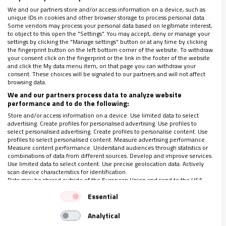
We and our partners store and/or access information on a device, such as
unique IDs in cookies and other browser storage to process personal data.
Some vendors may process your personal data based on legitimate interest,
to object to this open the "Settings". You may accept, deny or manage your
settings by clicking the "Manage settings" button or at any time by clicking
the fingerprint button on the left bottom corner of the website. To withdraw
your consent click on the fingerprint or the link in the footer of the website
MUNDO
and click the My data menu item, on that page you can withdraw your
consent. These choices will be signaled to our partners and will not affect
La joven luterana que conoció la fe católica
browsing data.
en Taizé
We and our partners process data to analyze website
14/06/2019
|
ELENA MAGARIÑOS
performance and to do the following:
Reena Tolmik nació en Estonia, un país en el que solo
Store and/or access information on a device. Use limited data to select
advertising. Create profiles for personalised advertising. Use profiles to
hay 13 sacerdotes católicos
select personalised advertising. Create profiles to personalise content. Use
“Durante años sentí que me faltaba algo. El día de mi
profiles to select personalised content. Measure advertising performance.
primera comunión, a los 30 años, me di cuenta de lo que
Measure content performance. Understand audiences through statistics or
me había estado perdiendo”
combinations of data from different sources. Develop and improve services.
Use limited data to select content. Use precise geolocation data. Actively
scan device characteristics for identification.
Data may be shared outside of the European Union and send to the USA.
Your consent and the cookie policy applies solely to this website/app.
Essential
View Partner List (1 IAB Vendors)
Analytical
We use your data for the following purposes: