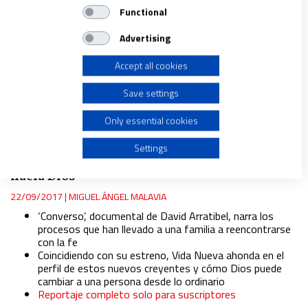
IAB processing purposes:
Functional
Store and/or access information on a device
Advertising
Accept all cookies
Use limited data to select advertising
Save settings
Create profiles for personalised advertising
Only essential cookies
REPORTAJES
Use profiles to select personalised advertising
Settings
Conversos de vuelta a casa. Kilómetro cero
hacia Dios
Create profiles to personalise content
22/09/2017
|
MIGUEL ÁNGEL MALAVIA
‘Converso’, documental de David Arratibel, narra los
Use profiles to select personalised content
procesos que han llevado a una familia a reencontrarse
con la fe
Coincidiendo con su estreno, Vida Nueva ahonda en el
Measure advertising performance
perfil de estos nuevos creyentes y cómo Dios puede
cambiar a una persona desde lo ordinario
Reportaje completo solo para suscriptores
Measure content performance