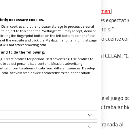
Los Greta católicos reciclan la Iglesia [
resumen
]
Opinión: Eduardo Acosta Scarel: Con grandes expectati
rictly necessary cookies.
 IDs in cookies and other browser storage to process personal
La COP de la Iglesia insta a exportar ‘Laudato si”
to object to this open the "Settings". You may accept, deny or
licking the fingerprint button on the left bottom corner of the
Tomás Insúa: “Que la industria del carbón no cuente co
ter of the website and click the My data menu item, on that page
 will not affect browsing data.
católicos”
and to do the following:
Entrevista a Miguel Cabrejos, presidente del CELAM: “
. Create profiles for personalised advertising. Use profiles to
la naturaleza no es un acto de fe”
les to select personalised content. Measure advertising
tics or combinations of data from different sources. Develop
ata. Actively scan device characteristics for identification.
SIA EN ESPAÑA
“Ni miedo ni preocupación”: los obispos ante el juego po
El nuncio Bernardito Auza aterriza: “Espero trabajar b
los obispos”
Alerta social y eclesial tras un ataque con granada al