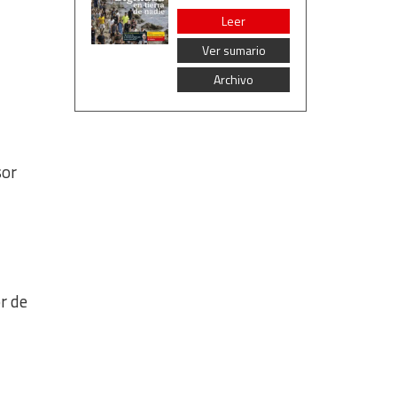
Leer
Ver sumario
Archivo
sor
or de