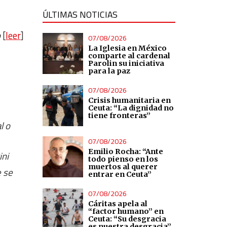
ÚLTIMAS NOTICIAS
o
[
leer
]
07/08/2026
La Iglesia en México
comparte al cardenal
Parolin su iniciativa
para la paz
07/08/2026
Crisis humanitaria en
Ceuta: “La dignidad no
tiene fronteras”
l o
07/08/2026
Emilio Rocha: “Ante
ini
todo pienso en los
muertos al querer
 se
entrar en Ceuta”
07/08/2026
Cáritas apela al
“factor humano” en
Ceuta: “Su desgracia
es nuestra desgracia”