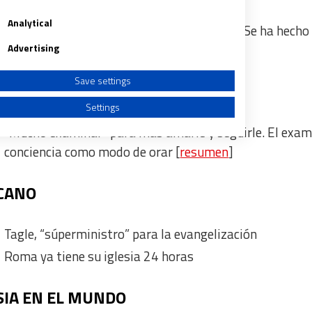
madrileño centro de menores de Hortaleza
Analytical
Pérez Pueyo sobre los bienes de la Franja: “Se ha hecho
Advertising
justicia”
Save settings
GO
Settings
“Mucho examinar” para más amarle y seguirle. El exa
conciencia como modo de orar
[
resumen
]
CANO
a from different sources
Tagle, “súperministro” para la evangelización
Roma ya tiene su iglesia 24 horas
SIA EN EL MUNDO