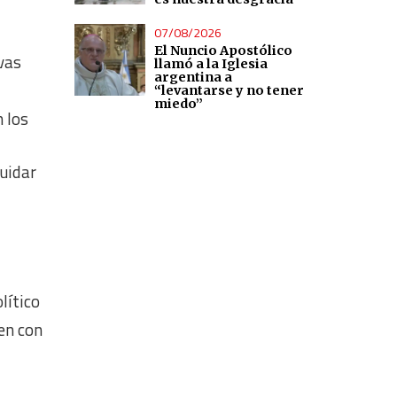
07/08/2026
El Nuncio Apostólico
vas
llamó a la Iglesia
argentina a
“levantarse y no tener
miedo”
n los
Cuidar
lítico
ien con