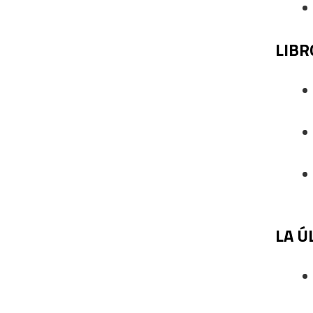
LIBR
LA Ú