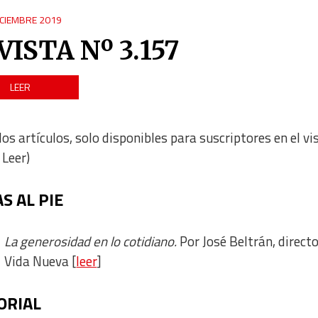
ICIEMBRE 2019
VISTA Nº 3.157
LEER
los artículos, solo disponibles para suscriptores en el vi
 Leer)
S AL PIE
La generosidad en lo cotidiano.
Por José Beltrán, direct
Vida Nueva [
leer
]
ORIAL