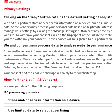
Privacy Settings
Clicking on the "Deny" button retains the default setting of only st
We and our partners store and/or access information on a device, such as unique
data. Some vendors may process your personal data based on legitimate interest, 
manage your settings by clicking the "Manage settings" button or at any time by c
website. To withdraw your consent click on the fingerprint or the link in the foo
you can withdraw your consent. These choices will be signaled to our partners and
We and our partners process data to analyze website performance 
Store and/or access information on a device. Use limited data to select advertising
select personalised advertising. Create profiles to personalise content. Use profi
performance. Measure content performance. Understand audiences through statis
and improve services. Use limited data to select content. Use precise geolocation d
Data may be shared outside of the European Union and send to the USA.
IGLE
Your consent and the cookie policy applies solely to this website/app.
View Partner List (1 IAB Vendors)
We use your data for the following purposes:
IAB processing purposes:
Store and/or access information on a device
Use limited data to select advertising