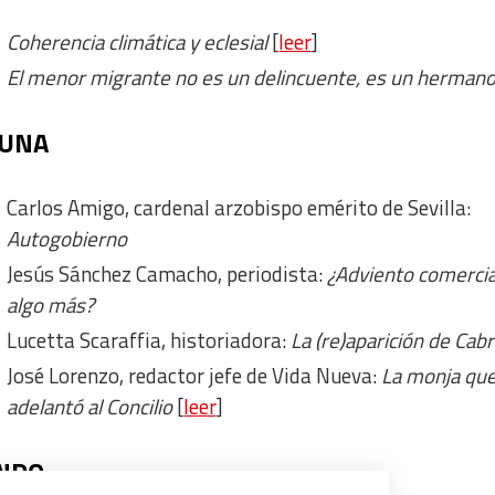
Coherencia climática y eclesial
[
leer
]
El menor migrante no es un delincuente, es un herman
BUNA
Carlos Amigo, cardenal arzobispo emérito de Sevilla:
Autogobierno
Jesús Sánchez Camacho, periodista:
¿Adviento comercia
algo más?
Lucetta Scaraffia, historiadora:
La (re)aparición de Cabr
José Lorenzo, redactor jefe de Vida Nueva:
La monja que
adelantó al Concilio
[
leer
]
ONDO