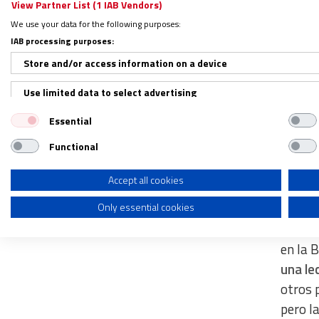
sensac
View Partner List (1 IAB Vendors)
objetos
We use your data for the following purposes:
IAB processing purposes:
por la
Store and/or access information on a device
nos pe
que el
Use limited data to select advertising
sino
la
Essential
Create profiles for personalised advertising
de luz
Jesús,
Functional
Use profiles to select personalised advertising
Create profiles to personalise content
Accept all cookies
De lo
Only essential cookies
Use profiles to select personalised content
En oca
Measure advertising performance
en la 
una le
Measure content performance
otros 
Understand audiences through statistics or combinations of dat
pero l