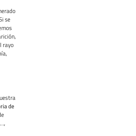
nerado
Si se
remos
rición,
el rayo
nía,
uestra
ria de
de
s…,