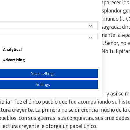
ión, tampoco es el brillo crudo que hace desaparecer los
 y ciega la vista. Es el
sereno y poderoso resplandor
ge
 síntesis en Jesús de todos los elementos del mundo (…). 
rmite modificar ligeramente una expresión sagrada, di
 gran misterio del cristianismo no es exactamente la Apa
 Transparencia de Dios en el universo
. ¡Oh! Sí, Señor, no 
Analytical
 que pasa rozando, sino
el rayo que penetra
. No tu Epifa
 sino
tu Diafanía
”.
Advertising
Save settings
s profetas a Jesús
Settings
siones, se ha hecho notar que el
pueblo judío
–y así se m
Biblia– fue el único pueblo que
fue acompañando su histo
ctura creyente
. La primera no se diferencia mucho de la 
pueblos, con sus guerras, sus conquistas, sus crueldade
a from different sources
a lectura creyente le otorga un papel único.