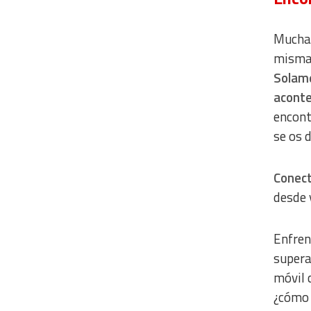
Muchas
mismas
Solame
aconte
encont
se os 
Conect
desde 
Enfren
supera
móvil 
¿cómo 