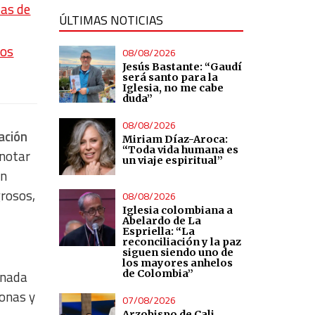
ias de
ÚLTIMAS NOTICIAS
los
08/08/2026
Jesús Bastante: “Gaudí
será santo para la
Iglesia, no me cabe
duda”
08/08/2026
ación
Miriam Díaz-Aroca:
“Toda vida humana es
 notar
un viaje espiritual”
in
grosos,
08/08/2026
Iglesia colombiana a
Abelardo de La
Espriella: “La
reconciliación y la paz
siguen siendo uno de
los mayores anhelos
de Colombia”
 nada
sonas y
07/08/2026
Arzobispo de Cali