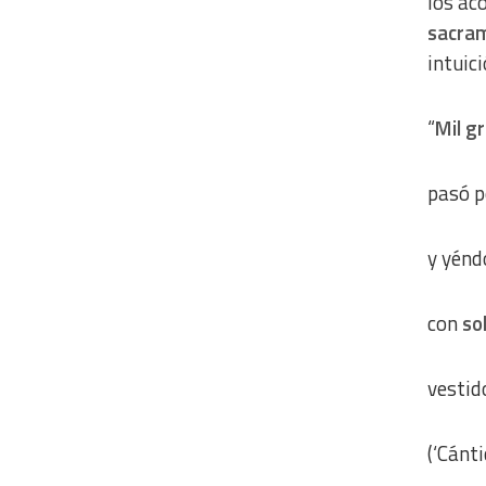
los ac
sacra
intuic
“
Mil g
pasó p
y yénd
con
sol
vestid
(‘Cánti