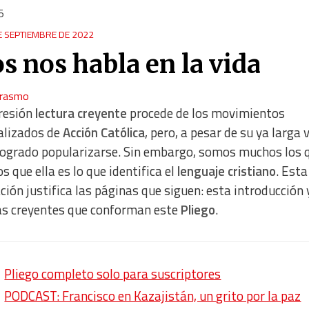
5
E SEPTIEMBRE DE 2022
s nos habla en la vida
Erasmo
resión
lectura creyente
procede de los movimientos
alizados de
Acción Católica
, pero, a pesar de su ya larga 
logrado popularizarse. Sin embargo, somos muchos los 
s que ella es lo que identifica el
lenguaje cristiano
. Esta
ción justifica las páginas que siguen: esta introducción 
as creyentes que conforman este
Pliego
.
Pliego completo solo para suscriptores
PODCAST: Francisco en Kazajistán, un grito por la paz