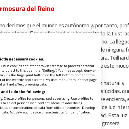
ermosura del Reino
¿no decimos que el mundo es autónomo y, por tanto, pro
n duda alguna. Esa
profanidad
que ha resaltado la
Ilustra
 ya desde siempre en el pensamiento cristiano.
La llega
no hace al mundo sagrado
, no es el anuncio de ninguna 
teísmo. Sí lo viste, en cambio, de su hermosura.
Teilhard
rictly necessary cookies.
n
, científico y contemplativo, lo expresaba de este modo
 IDs in cookies and other browser storage to process personal
to object to this open the "Settings". You may accept, deny or
licking the fingerprint button on the left bottom corner of the
ter of the website and click the My data menu item, on that page
nifestación de lo divino no modifica el orden natural y
 will not affect browsing data.
te de las cosas (…). Como esas materias traslúcidas, qu
and to do the following:
 iluminadas por un rayo de luz que en ellas se encierra, 
. Create profiles for personalised advertising. Use profiles to
les to select personalised content. Measure advertising
 para el misterio cristiano, aparece
bañado de luz inter
tics or combinations of data from different sources. Develop
ata. Actively scan device characteristics for identification.
ifica su estructura, su relieve y su profundidad. Esta luz
iz superficial que puede ser captado por una grosera