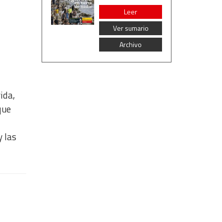
Leer
Ver sumario
Archivo
vida,
que
y las