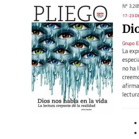
Nº 3.28
17-23 D
Dio
Grupo 
La exp
especi
no ha 
creemo
afirma
lectur