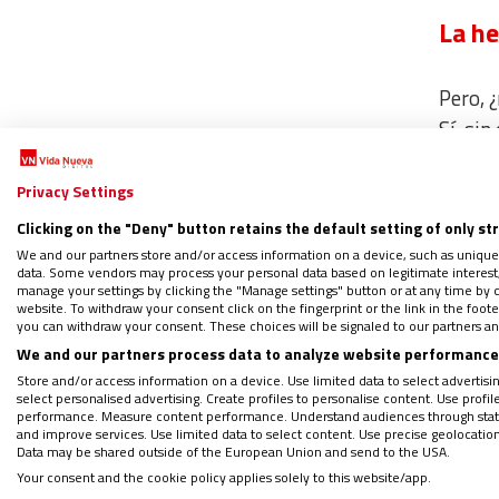
La h
Pero, 
Sí, si
estaba
Reino 
Privacy Settings
de pan
Clicking on the "Deny" button retains the default setting of only st
Chardi
We and our partners store and/or access information on a device, such as unique
data. Some vendors may process your personal data based on legitimate interest, 
manage your settings by clicking the "Manage settings" button or at any time by c
website. To withdraw your consent click on the fingerprint or the link in the foo
“La ma
you can withdraw your consent. These choices will be signaled to our partners and
aparen
We and our partners process data to analyze website performance 
quedan
Store and/or access information on a device. Use limited data to select advertising
select personalised advertising. Create profiles to personalise content. Use profi
mundo,
performance. Measure content performance. Understand audiences through statis
and improve services. Use limited data to select content. Use precise geolocation d
intens
Data may be shared outside of the European Union and send to the USA.
el mat
Your consent and the cookie policy applies solely to this website/app.