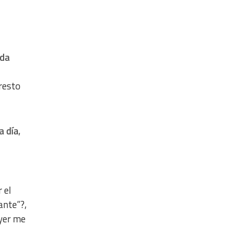
ada
 resto
a día
,
 el
ante”?,
yer me