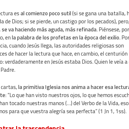
ectura es
al comienzo poco sutil
(si se gana una batalla, 
da de Dios; si se pierde, un castigo por los pecados), pero
,
se va haciendo más aguda, más refinada
. Piénsese, po
o, en
la palabra de los profetas en la época del exilio
. Po
cia, cuando Jesús llega, las autoridades religiosas son
ces de hacer la lectura que hace, en cambio, el centurión
: verdaderamente en Jesús estaba Dios. Quien le veía a 
 Padre.
 cartas,
la primitiva Iglesia nos anima a hacer esa lectur
nte
: “Lo que han visto nuestros ojos, lo que hemos escuc
 han tocado nuestras manos (…) del Verbo de la Vida, eso
os para que vuestra alegría sea perfecta” (1 Jn 1, 1ss).
trar la trascendencia