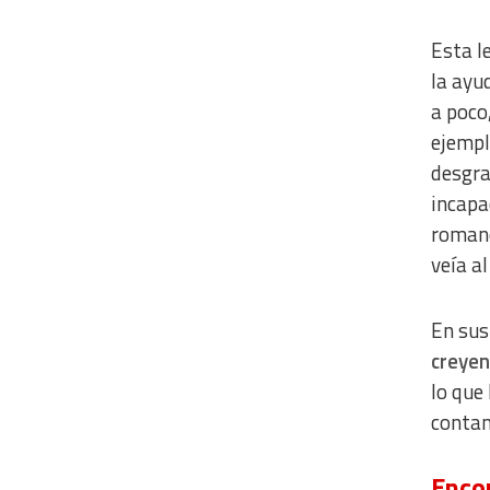
Develop and improve services
Esta l
Use limited data to select content
la ayu
IAB Special Features:
a poco
Use precise geolocation data
ejempl
desgra
Identify devices based on information actively requested
incapa
Non-IAB processing purposes:
romano
Essential
veía al
Analytical
En sus
Functional
creye
Advertising
lo que
contam
Encon