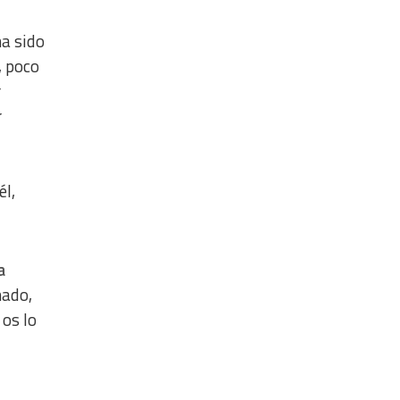
ha sido
, poco
r
r
él,
a
hado,
 os lo