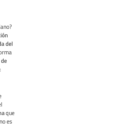
fano?
ción
da del
forma
 de
:
e
el
na
que
 no es