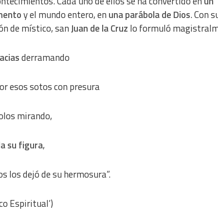
ontecimientos. Cada uno de ellos se ha convertido en
un
mento
y el mundo entero, en
una parábola de Dios
. Con s
ión de místico, san
Juan de la Cruz
lo formuló magistralm
racias
derramando
or esos sotos con presura
olos mirando,
a su figura
,
os los dejó de su hermosura”.
co Espiritual’)