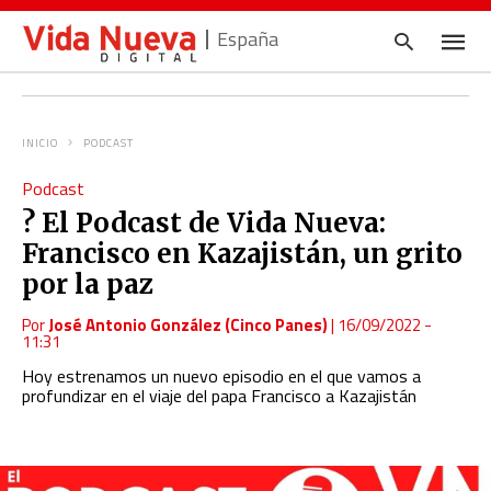
España
INICIO
PODCAST
Escrib
Podcast
tu
consul
?️ El Podcast de Vida Nueva:
y
pulsa
Francisco en Kazajistán, un grito
en
INTRO
por la paz
Por
José Antonio González (Cinco Panes)
|
16/09/2022 -
11:31
Hoy estrenamos un nuevo episodio en el que vamos a
profundizar en
el viaje del papa Francisco a Kazajistán