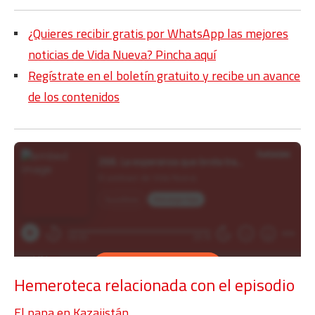
¿Quieres recibir gratis por WhatsApp las mejores
noticias de Vida Nueva? Pincha aquí
Regístrate en el boletín gratuito y recibe un avance
de los contenidos
Hemeroteca relacionada con el episodio
El papa en Kazajistán