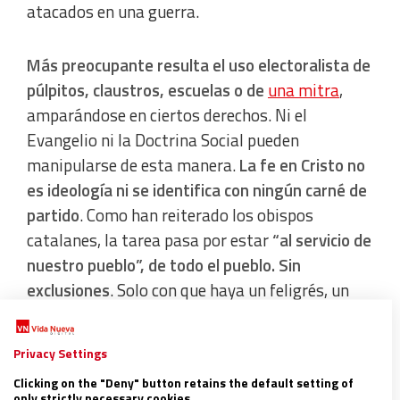
atacados en una guerra.
Más preocupante resulta el uso electoralista de
púlpitos, claustros, escuelas o de
una mitra
,
amparándose en ciertos derechos. Ni el
Evangelio ni la Doctrina Social pueden
manipularse de esta manera.
La fe en Cristo no
es ideología ni se identifica con ningún carné de
partido
. Como han reiterado los obispos
catalanes, la tarea pasa por estar
“al servicio de
nuestro pueblo”, de todo el pueblo. Sin
exclusiones
. Solo con que haya un feligrés, un
hermano o un alumno que se sienta juzgado o
rechazado se ha fracasado en la misión
Privacy Settings
evangelizadora. Por eso, es tiempo de un serio
Clicking on the "Deny" button retains the default setting of
examen de conciencia: ¿conflicto o diálogo?
only strictly necessary cookies.