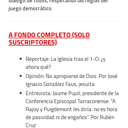
diálogo de todos, respetando las reglas del
juego democrático
.
Understand audiences through statistics or combinations
of data from different sources
A FONDO COMPLETO (SOLO
Develop and improve services
SUSCRIPTORES)
Use limited data to select content
Reportaje: La Iglesia tras el 1-O: ¿y
IAB Special Features:
ahora qué?
Use precise geolocation data
Opinión: No apropiarse de Dios. Por José
Ignacio González Faus, jesuita
Identify devices based on information actively requested
Entrevista: Jaume Pujol, presidente de la
Conferencia Episcopal Tarraconense: “A
Non-IAB processing purposes:
Rajoy y Puigdemont les diría: no es hora
Essential
de pasividad ni de engaños”. Por Rubén
Cruz