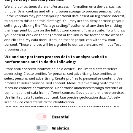
¿Puente o muro? ¿Incluyo o excluyo?
We and our partners store and/or access information on a device, such as
unique IDs in cookies and other browser storage to process personal data.
Some vendors may process your personal data based on legitimate interest,
to object to this open the "Settings". You may accept, deny or manage your
Silencio, oración y discernimiento.
Si a la
settings by clicking the "Manage settings" button or at any time by clicking
sociedad se le pide mesura, la Iglesia tiene una
the fingerprint button on the left bottom corner of the website. To withdraw
your consent click on the fingerprint or the link in the footer of the website
responsabilidad mayor: promover la cultura del
and click the My data menu item, on that page you can withdraw your
consent. These choices will be signaled to our partners and will not affect
encuentro
. No significa imponer un
browsing data.
pensamiento único, pero sí apostar por la
We and our partners process data to analyze website
performance and to do the following:
comunión en la diversidad, por integrar y no
Store and/or access information on a device. Use limited data to select
separar. De lo contrario la fraternidad se reduce
advertising. Create profiles for personalised advertising. Use profiles to
select personalised advertising. Create profiles to personalise content. Use
a una pantomima.
profiles to select personalised content. Measure advertising performance.
Measure content performance. Understand audiences through statistics or
combinations of data from different sources. Develop and improve services.
Use limited data to select content. Use precise geolocation data. Actively
Vida Nueva cree y vive este pluralismo eclesial
.
scan device characteristics for identification.
Prueba de ello es que haciéndose eco de las
Data may be shared outside of the European Union and send to the USA.
Your consent and the cookie policy applies solely to this website/app.
llamadas constantes a la incomprensión y a la
Essential
View Partner List (1 IAB Vendors)
falta de empatía desde Cataluña,
esta revista
Analytical
We use your data for the following purposes:
ha dado voz a los cristianos catalanes con una