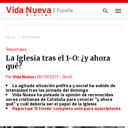
España
INICIO
REPORTAJES
Escrib
Reportajes
tu
consul
La Iglesia tras el 1-O: ¿y ahora
y
pulsa
qué?
en
INTRO
Por
Vida Nueva
|
06/10/2017 - 04:45
La agitada situación política y social ha subido de
intensidad tras las jornada del domingo
Vida Nueva ha pulsado la opinión de reconocidas
voces cristianas de Cataluña para conocer “y ahora
qué” y cuál debería ser el papel de la Iglesia
Reportaje ‘A fondo’ completo solo para suscriptores