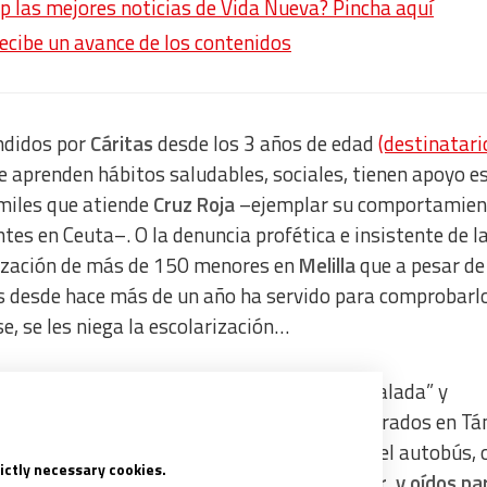
p las mejores noticias de Vida Nueva? Pincha aquí
recibe un avance de los contenidos
didos por
Cáritas
desde los 3 años de edad
(destinatari
 aprenden hábitos saludables, sociales, tienen apoyo es
 miles que atiende
Cruz Roja
–ejemplar su comportamien
es en Ceuta–. O la denuncia profética e insistente de l
rización de más de 150 menores en
Melilla
que a pesar de
ras desde hace más de un año ha servido para comprobarlo
se, se les niega la escolarización…
 el corazón de haber visto de cerca la “escalada” y
– de los menores trepando por lo cables amarrados en Tá
os ferrys, o colándose, raudos, en los bajos del autobús, 
rictly necessary cookies.
las de Melilla, etc.
Quien tenga ojos para ver, y oídos par