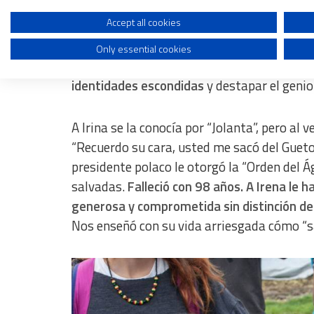
soldado sobornado le gritó en polaco “¡Corra
dos tarros donde había introducido las iden
Create profiles to personalise content
Accept all cookies
Only essential cookies
Use profiles to select personalised content
Trabajar de voluntario –acompañados por
Measure advertising performance
identidades escondidas
y destapar el genio
Measure content performance
A Irina se la conocía por “Jolanta”, pero al 
Understand audiences through statistics or combinations of dat
“Recuerdo su cara, usted me sacó del Gueto”
presidente polaco le otorgó la “Orden del Ág
Develop and improve services
salvadas.
Falleció con 98 años. A Irena le h
Use limited data to select content
generosa y comprometida sin distinción de 
IAB Special Features:
Nos enseñó con su vida arriesgada cómo “s
Use precise geolocation data
Identify devices based on information actively requested
Non-IAB processing purposes:
Essential