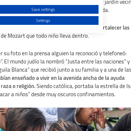
!”. Escapó. Al fin de la guerra desenterró del jardín veci
tidades de los niños y sus familias de acogida.
Save settings
Settings
 técnicos– con menores migrantes supone
fortalecer las
 de Mozart que todo niño lleva dentro.
ver su foto en la prensa alguien la reconoció y telefoneó:
a from different sources
. El mundo judío la nombró “Justa entre las naciones” y 
uila Blanca” que recibió junto a su familia y a una de la
abían enseñado a vivir en la avenida ancha de la ayuda
raza o religión.
Siendo católica, portaba la estrella de Is
acar a niños” desde muy oscuros confinamientos.