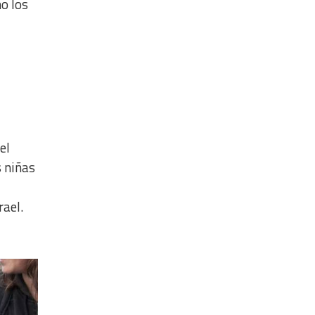
no los
el
s niñas
rael.