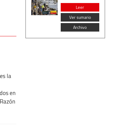
Leer
Ver sumario
Archivo
es la
ados en
‘Razón