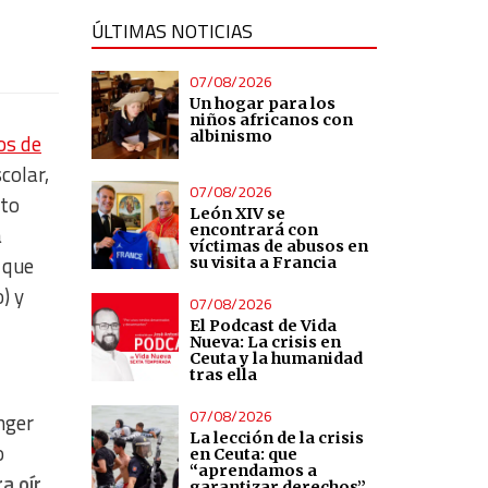
ÚLTIMAS NOTICIAS
07/08/2026
Un hogar para los
niños africanos con
albinismo
os de
colar,
07/08/2026
to
León XIV se
encontrará con
a
víctimas de abusos en
 que
su visita a Francia
) y
07/08/2026
El Podcast de Vida
Nueva: La crisis en
Ceuta y la humanidad
tras ella
07/08/2026
nger
La lección de la crisis
o
en Ceuta: que
“aprendamos a
a oír,
garantizar derechos”