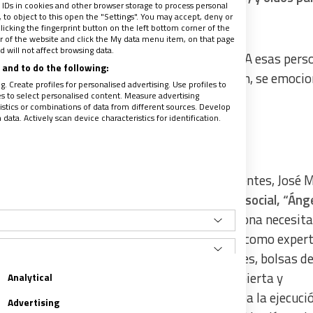
 IDs in cookies and other browser storage to process personal
to object to this open the "Settings". You may accept, deny or
licking the fingerprint button on the left bottom corner of the
ter of the website and click the My data menu item, on that page
 will not affect browsing data.
homenaje a los voluntarios que los atienden. A esas per
and to do the following:
e de vecindad, acompañan, enseñan, conducen, se emoci
. Create profiles for personalised advertising. Use profiles to
antes.
les to select personalised content. Measure advertising
tics or combinations of data from different sources. Develop
ata. Actively scan device characteristics for identification.
niños del Holocausto”
y escondidas del servicio a los niños sufrientes, José M
owa (1910-2008), enfermera y trabajadora social, “Ánge
del Holocausto”
: “Se me enseñó que una persona necesit
gión o nacionalidad”, decía. Accedió al gueto como expert
más de 2.500 niños (en ambulancias, ataúdes, bolsas de
a la detenía en favor de salvar vidas. Descubierta y
Analytical
s niños ni a las familias, cuando ya esperaba la ejecuci
Advertising