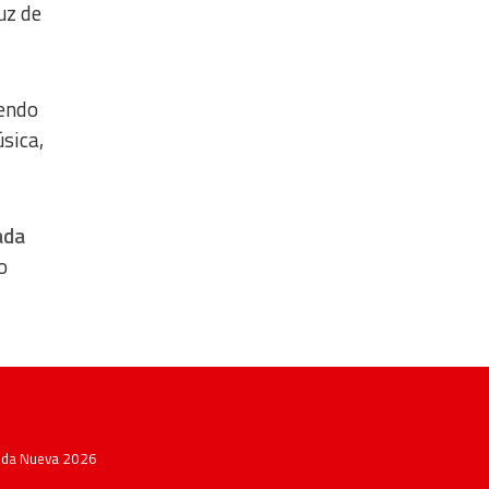
uz de
iendo
sica,
ada
o
Vida Nueva 2026