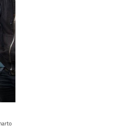
 harto