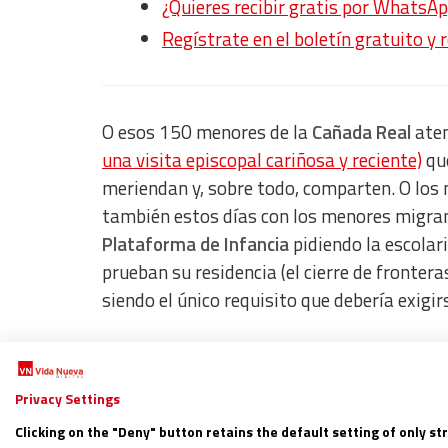
¿Quieres recibir gratis por WhatsAp
Regístrate en el boletín gratuito y 
O esos 150 menores de la
Cañada Real
aten
una visita episcopal cariñosa y reciente)
que
meriendan y, sobre todo, comparten. O los
también estos días con los menores migrant
Plataforma de Infancia
pidiendo la escola
prueban su residencia (el cierre de fronte
siendo el único requisito que debería exigir
Siempre se me quedará grabada la imagen en
“desescalada” –por utilizar leguaje al uso
Privacy Settings
para colarse en los bajos de las hélices de l
Clicking on the "Deny" button retains the default setting of only st
intentando hacer “el risky” (salto) en las val