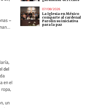
07/08/2026
La Iglesia en México
comparte al cardenal
sonas
–
Parolin su iniciativa
para la paz
onan…
aría,
l del
ada
a en el
 ropa,
ón, un