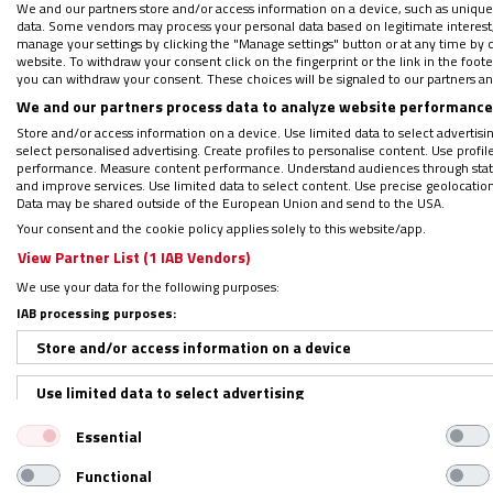
We and our partners store and/or access information on a device, such as unique
que los vea y oiga. ¡Y hable!
data. Some vendors may process your personal data based on legitimate interest, 
manage your settings by clicking the "Manage settings" button or at any time by c
website. To withdraw your consent click on the fingerprint or the link in the foo
you can withdraw your consent. These choices will be signaled to our partners and
Pero, sobre todo, quiero traer mi humilde 
We and our partners process data to analyze website performance 
santos de las puertas de al lado–,
que a pi
Store and/or access information on a device. Use limited data to select advertising
en la tarea de cercanía a los menores migr
select personalised advertising. Create profiles to personalise content. Use profi
performance. Measure content performance. Understand audiences through statis
and improve services. Use limited data to select content. Use precise geolocation d
Data may be shared outside of the European Union and send to the USA.
Irena Sendlerowa, “Madre de los 
Your consent and the cookie policy applies solely to this website/app.
View Partner List (1 IAB Vendors)
Buscando referencias de historias anónimas 
We use your data for the following purposes:
mi compañero, me recordó a
Irena Sendler
IAB processing purposes:
Gueto de Varsovia” y “Madre de los niños 
Store and/or access information on a device
debe ser ayudada de corazón, sin mirar reli
Use limited data to select advertising
tifus tan temido de los alemanes. Rescató 
de basura, de patatas). Todo le servía y nad
Essential
Create profiles for personalised advertising
brutalmente torturada por no descubrir a lo
Functional
Use profiles to select personalised advertising