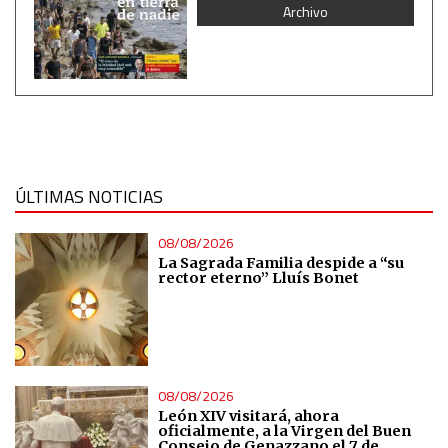
Archivo
Measure advertising performance
Measure content performance
Understand audiences through statistics or combinations
of data from different sources
ÚLTIMAS NOTICIAS
Develop and improve services
08/08/2026
Use limited data to select content
La Sagrada Familia despide a “su
rector eterno” Lluís Bonet
IAB Special Features:
Use precise geolocation data
08/08/2026
Identify devices based on information actively requested
León XIV visitará, ahora
oficialmente, a la Virgen del Buen
Consejo de Genazzano el 7 de
Non-IAB processing purposes: