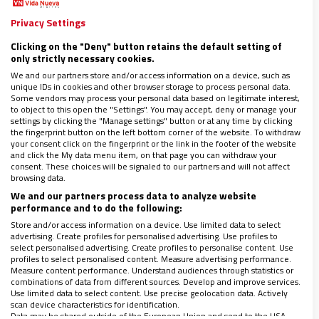
interesa
su teoría sobre la autodeterminación
.
Privacy Settings
Quienes sintiéndose hijos de la Iglesia están con la
Clicking on the "Deny" button retains the default setting of
only strictly necessary cookies.
hoja de ruta independentista por las bravas,
We and our partners store and/or access information on a device, such as
deberían escuchar el reciente
discurso del Papa ante
unique IDs in cookies and other browser storage to process personal data.
Some vendors may process your personal data based on legitimate interest,
la COMECE
, donde recuerda que los cristianos están
to object to this open the "Settings". You may accept, deny or manage your
settings by clicking the "Manage settings" button or at any time by clicking
llamados a “dar nueva dignidad a la política”.
Muy
the fingerprint button on the left bottom corner of the website. To withdraw
poco de esto se ha visto en las últimas semanas en
your consent click on the fingerprint or the link in the footer of the website
and click the My data menu item, on that page you can withdraw your
Cataluña
. Una dignidad, añade el Papa, “entendida
consent. These choices will be signaled to our partners and will not affect
browsing data.
como máximo servicio al bien común y no como una
We and our partners process data to analyze website
ocupación de poder”. Si el Pontífice estuviera en ese
performance and to do the following:
momento pensando en el
procés
, no lo podría haber
Store and/or access information on a device. Use limited data to select
advertising. Create profiles for personalised advertising. Use profiles to
expresado con más claridad.
select personalised advertising. Create profiles to personalise content. Use
profiles to select personalised content. Measure advertising performance.
Measure content performance. Understand audiences through statistics or
combinations of data from different sources. Develop and improve services.
Hay en nuestra historia reciente dolorosos
Use limited data to select content. Use precise geolocation data. Actively
ejemplos de cómo
scan device characteristics for identification.
se retuerce el argumentario
Data may be shared outside of the European Union and send to the USA.