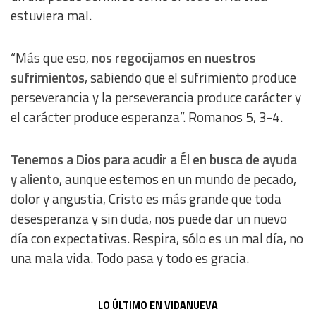
estuviera mal.
Develop and improve services
“Más que eso,
nos regocijamos en nuestros
Use limited data to select content
sufrimientos
, sabiendo que el sufrimiento produce
perseverancia y la perseverancia produce carácter y
IAB Special Features:
el carácter produce esperanza”. Romanos 5, 3-4.
Use precise geolocation data
Tenemos a Dios para acudir a Él en busca de ayuda
Identify devices based on information actively requested
y aliento
, aunque estemos en un mundo de pecado,
dolor y angustia, Cristo es más grande que toda
Non-IAB processing purposes:
desesperanza y sin duda, nos puede dar un nuevo
Essential
día con expectativas. Respira, sólo es un mal día, no
una mala vida. Todo pasa y todo es gracia.
Analytical
LO ÚLTIMO EN VIDANUEVA
Functional