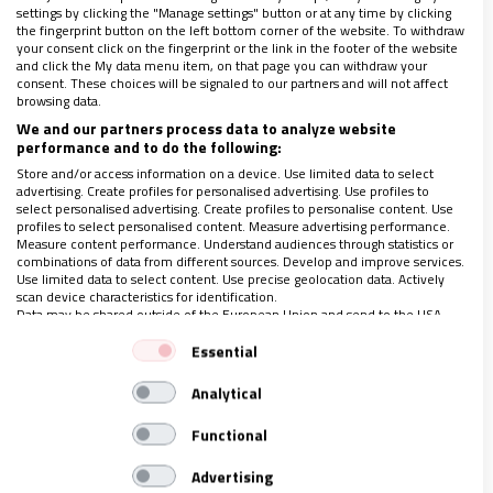
settings by clicking the "Manage settings" button or at any time by clicking
the fingerprint button on the left bottom corner of the website. To withdraw
No olvidemos que nuestro corazón está hecho para
your consent click on the fingerprint or the link in the footer of the website
and click the My data menu item, on that page you can withdraw your
el amor y la alegría,
que ninguna desdicha
consent. These choices will be signaled to our partners and will not affect
transforme nuestra esencia
, que los tormentos que
browsing data.
We and our partners process data to analyze website
se presentarán en la vida de cada persona sean
performance and to do the following:
enseñanzas que nos harán ser más fuertes y más
Store and/or access information on a device. Use limited data to select
advertising. Create profiles for personalised advertising. Use profiles to
humanos. Aunque suene paradójico, en ocasiones
select personalised advertising. Create profiles to personalise content. Use
está bien no estar bien. Ya que eso que nos acontece
profiles to select personalised content. Measure advertising performance.
Measure content performance. Understand audiences through statistics or
nos mostrará una forma diferente de vivir.
combinations of data from different sources. Develop and improve services.
Use limited data to select content. Use precise geolocation data. Actively
scan device characteristics for identification.
Data may be shared outside of the European Union and send to the USA.
Las dificultades nos dan oportunidades y la clave
Your consent and the cookie policy applies solely to this website/app.
será qué hacer con ellas
, tomarnos un momento
Essential
View Partner List (1 IAB Vendors)
para analizar estas situaciones, así como nuestras
Analytical
We use your data for the following purposes:
reacciones, nos permitirán descubrir algo nuevo,
IAB processing purposes:
Functional
obstáculos que no sabíamos que podíamos
Store and/or access information on a device
enfrentar.
Advertising