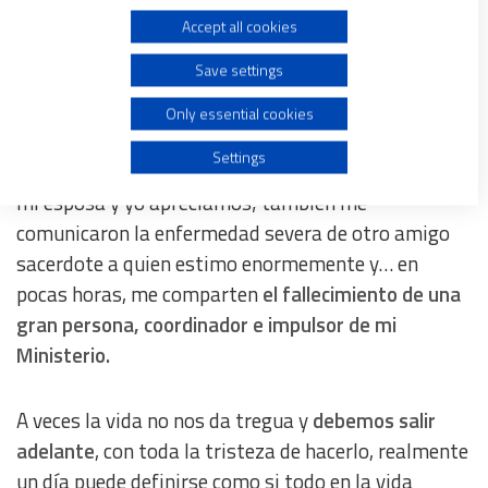
Accept all cookies
Use limited data to select advertising
Cristo es más grande que toda
desesperanza
Save settings
Create profiles for personalised advertising
Only essential cookies
Por cierto, mientras escribo esta reflexión, me
Use profiles to select personalised advertising
Settings
entero de la separación de un matrimonio a quienes
mi esposa y yo apreciamos; tambien me
Create profiles to personalise content
comunicaron la enfermedad severa de otro amigo
sacerdote a quien estimo enormemente y… en
Use profiles to select personalised content
pocas horas, me comparten
el fallecimiento de una
gran persona, coordinador e impulsor de mi
Measure advertising performance
Ministerio.
Measure content performance
A veces la vida no nos da tregua y
debemos salir
adelante
, con toda la tristeza de hacerlo, realmente
Understand audiences through statistics or combinations
un día puede definirse como si todo en la vida
of data from different sources