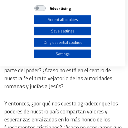
Store and/or access information on a device
Advertising
Accept all cookies
Use limited data to select advertising
León XIV y Felipe VI en la ceremonia de bienvenida. Foto: EFE
Save settings
Create profiles for personalised advertising
Siguiendo en clave pascual:
¿cuántas veces hemos
Only essential cookies
contemplado con dolor martirios de hermanos en la
Use profiles to select personalised advertising
fe?
¿cuántas veces no hemos sufrido con impotente
Settings
desconcierto discursos inhumanos y abusos por
Create profiles to personalise content
parte del poder? ¿Acaso no está en el centro de
nuestra fe el trato vejatorio de las autoridades
Use profiles to select personalised content
romanas y judías a Jesús?
Measure advertising performance
Y entonces, ¿por qué nos cuesta agradecer que los
poderes de nuestro país compartan valores y
Measure content performance
esperanzas enraizadas en lo más hondo de los
fundamentos cristianos? ¿Acaso no esperamos que