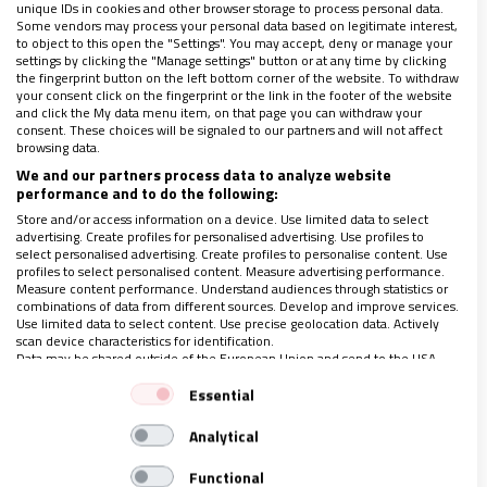
unique IDs in cookies and other browser storage to process personal data.
Some vendors may process your personal data based on legitimate interest,
to object to this open the "Settings". You may accept, deny or manage your
Si lamentamos que, en tantos lugares del mundo, y
settings by clicking the "Manage settings" button or at any time by clicking
the fingerprint button on the left bottom corner of the website. To withdraw
en tantas ocasiones, no llegue la esperanza del
your consent click on the fingerprint or the link in the footer of the website
and click the My data menu item, on that page you can withdraw your
evangelio a las gentes,
¿por qué nos cuesta vivir con
consent. These choices will be signaled to our partners and will not affect
browsing data.
gratitud que el vicario de Cristo sea recibido con
We and our partners process data to analyze website
todos los honores?
¿Por qué es hombre? ¿Por qué es
performance and to do the following:
jefe de Estado? ¿Por qué no afronta algunos
Store and/or access information on a device. Use limited data to select
advertising. Create profiles for personalised advertising. Use profiles to
problemas internos de la Iglesia como me gustaría?
select personalised advertising. Create profiles to personalise content. Use
¿Por el coste de este viaje? ¿Por qué se codea con las
profiles to select personalised content. Measure advertising performance.
Measure content performance. Understand audiences through statistics or
autoridades?
combinations of data from different sources. Develop and improve services.
Use limited data to select content. Use precise geolocation data. Actively
scan device characteristics for identification.
Data may be shared outside of the European Union and send to the USA.
Your consent and the cookie policy applies solely to this website/app.
Essential
View Partner List (1 IAB Vendors)
Analytical
We use your data for the following purposes:
IAB processing purposes:
Functional