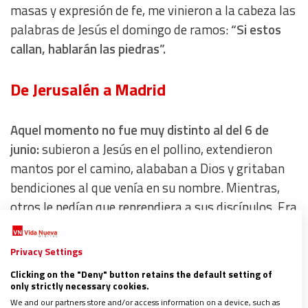
masas y expresión de fe, me vinieron a la cabeza las
palabras de Jesús el domingo de ramos:
“Si estos
callan, hablarán las piedras”.
De Jerusalén a Madrid
Aquel momento no fue muy distinto al del 6 de
junio:
subieron a Jesús en el pollino, extendieron
mantos por el camino, alababan a Dios y gritaban
bendiciones al que venía en su nombre. Mientras,
otros le pedían que reprendiera a sus discípulos. Era
tan grande lo que se acercaba a Jerusalén, que
cualquier derroche de entusiasmo era poco.
Privacy Settings
Clicking on the "Deny" button retains the default setting of
“¡Qué hermosos los pies de los que anuncian la
only strictly necessary cookies.
We and our partners store and/or access information on a device, such as
Buena Noticia del bien!” (Rm 10,15).