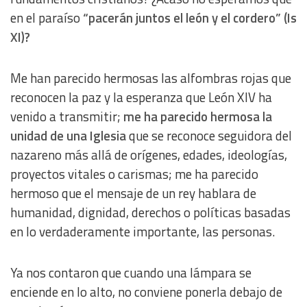
Understand audiences through statistics or combinations
en el paraíso
“pacerán juntos el león y el cordero” (Is
of data from different sources
XI)?
Develop and improve services
Me han parecido hermosas las alfombras rojas que
reconocen la paz y la esperanza que León XIV ha
Use limited data to select content
venido a transmitir;
me ha parecido hermosa la
unidad de una Iglesia
que se reconoce seguidora del
IAB Special Features:
nazareno más allá de orígenes, edades, ideologías,
Use precise geolocation data
proyectos vitales o carismas; me ha parecido
hermoso que el mensaje de un rey hablara de
Identify devices based on information actively requested
humanidad, dignidad, derechos o políticas basadas
en lo verdaderamente importante, las personas.
Non-IAB processing purposes:
Essential
Ya nos contaron que cuando una lámpara se
Analytical
enciende en lo alto, no conviene ponerla debajo de