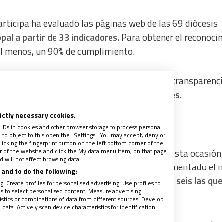
participa ha evaluado las páginas web de las 69 diócesis
al a partir de 33 indicadores.
Para obtener el reconoci
 al menos, un 90% de cumplimiento.
isponible en las webs, su accesibilidad y la transparenc
ación, actividad, gestión y responsabilidades.
rictly necessary cookies.
 la primera edición
 IDs in cookies and other browser storage to process personal
to object to this open the "Settings". You may accept, deny or
licking the fingerprint button on the left bottom corner of the
ter of the website and click the My data menu item, on that page
positiva respecto a la primera edición. En esta ocasión,
 will not affect browsing data.
 20 entregados anteriormente. También ha aumentado el
and to do the following:
a puntuación.
Si en la primera edición fueron seis las qu
. Create profiles for personalised advertising. Use profiles to
les to select personalised content. Measure advertising
ido 13.
tics or combinations of data from different sources. Develop
ata. Actively scan device characteristics for identification.