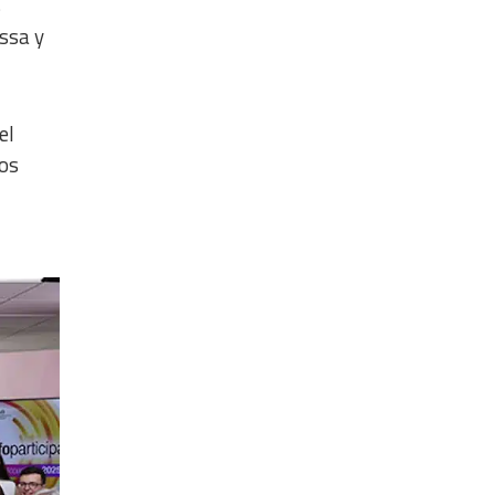
s
ssa y
el
dos