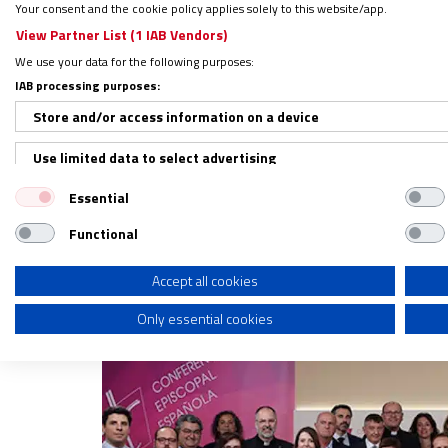
Las archidiócesis de
Burgos, Tarragona y T
Your consent and the cookie policy applies solely to this website/app.
diócesis de Albacete, Bilbao, Canarias, Car
View Partner List (1 IAB Vendors)
Tortosa.
We use your data for the following purposes:
IAB processing purposes:
Store and/or access information on a device
Por comunidades autónomas,
Cataluña
ha 
100%, con Tarragona, Solsona, Terrassa y
Use limited data to select advertising
instituciones de Castilla-La Mancha —Tol
Essential
Create profiles for personalised advertising
Sebastián—.
Functional
Use profiles to select personalised advertising
Create profiles to personalise content
Accept all cookies
Only essential cookies
Use profiles to select personalised content
Measure advertising performance
Measure content performance
Understand audiences through statistics or combinations of dat