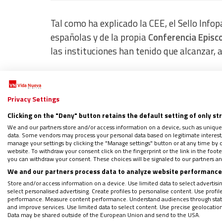
Tal como ha explicado la CEE, el Sello Info
españolas y de la propia
Conferencia Episcop
las instituciones han tenido que alcanzar,
La evaluación ha analizado la información d
la que cada institución comunica su
organiz
Privacy Settings
Clicking on the "Deny" button retains the default setting of only st
Cinco reconocimientos más que en
We and our partners store and/or access information on a device, such as unique
data. Some vendors may process your personal data based on legitimate interest, 
manage your settings by clicking the "Manage settings" button or at any time by c
website. To withdraw your consent click on the fingerprint or the link in the foo
Los resultados han mostrado una evolución 
you can withdraw your consent. These choices will be signaled to our partners and
UAB ha concedido 25 sellos, frente a los
We and our partners process data to analyze website performance 
de instituciones que han logrado la máxim
Store and/or access information on a device. Use limited data to select advertising
select personalised advertising. Create profiles to personalise content. Use profi
alcanzaron el 100%, en esta segunda han s
performance. Measure content performance. Understand audiences through statis
and improve services. Use limited data to select content. Use precise geolocation d
Data may be shared outside of the European Union and send to the USA.