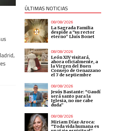
ÚLTIMAS NOTICIAS
08/08/2026
La Sagrada Familia
despide a “su rector
eterno” Lluís Bonet
sus
08/08/2026
adrid,
León XIV visitará,
ahora oficialmente, a
res
la Virgen del Buen
Consejo de Genazzano
el 7 de septiembre
08/08/2026
Jesús Bastante: “Gaudí
será santo para la
Iglesia, no me cabe
duda”
08/08/2026
Miriam Díaz-Aroca:
“Toda vida humana es
un viaje espiritual”