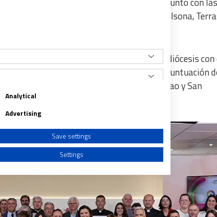
oledo h
an obtenido la valoración completa, junto con la
tagena, Huelva, Santander, San Sebastián, Solsona, Terra
sido la que ha reunido un mayor número de diócesis con 
 Tortosa. También han alcanzado la máxima puntuación 
edo y Albacete— y dos del País Vasco —Bilbao y San
Analytical
Advertising
Save settings
Settings
a from different sources