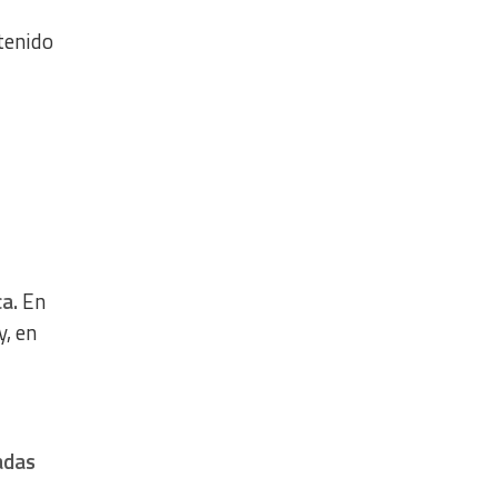
tenido
ca.
En
y, en
zadas