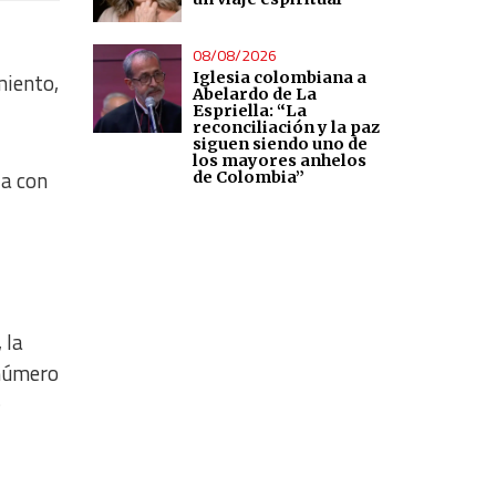
08/08/2026
Iglesia colombiana a
miento,
Abelardo de La
Espriella: “La
reconciliación y la paz
siguen siendo uno de
los mayores anhelos
ia con
de Colombia”
 la
 número
e