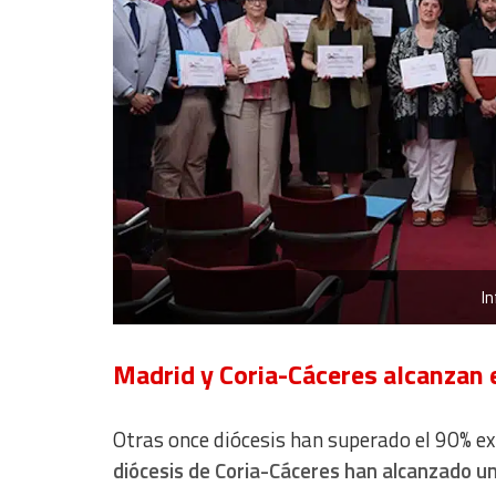
Develop and improve services
Use limited data to select content
IAB Special Features:
Use precise geolocation data
Identify devices based on information actively requested
Non-IAB processing purposes:
Essential
In
Analytical
Functional
Madrid y Coria-Cáceres alcanzan 
Advertising
Otras once diócesis han superado el 90% exig
diócesis de Coria-Cáceres han alcanzado u