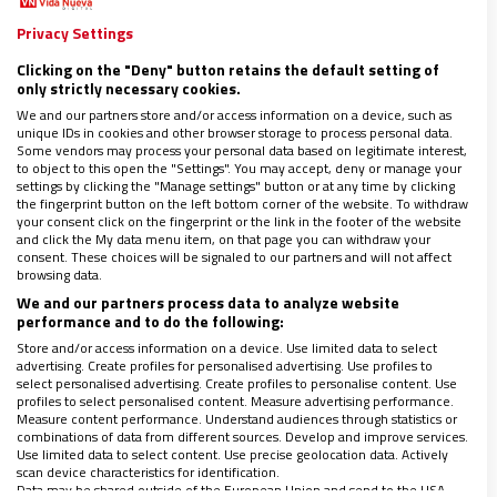
Privacy Settings
Recuerdo ilusión, incertidumbre, dudas
ante el lugar
Clicking on the "Deny" button retains the default setting of
y la especialidad elegida, zozobras derivadas de
only strictly necessary cookies.
adaptarse a un nuevo medio, nueva ciudad,
We and our partners store and/or access information on a device, such as
unique IDs in cookies and other browser storage to process personal data.
búsqueda de vivienda. En resumen, la misma
Some vendors may process your personal data based on legitimate interest,
to object to this open the "Settings". You may accept, deny or manage your
realidad que afrontarán los residentes que ahora
settings by clicking the "Manage settings" button or at any time by clicking
comienzan. Nada nuevo bajo el sol.
the fingerprint button on the left bottom corner of the website. To withdraw
your consent click on the fingerprint or the link in the footer of the website
and click the My data menu item, on that page you can withdraw your
consent. These choices will be signaled to our partners and will not affect
browsing data.
We and our partners process data to analyze website
performance and to do the following:
Store and/or access information on a device. Use limited data to select
advertising. Create profiles for personalised advertising. Use profiles to
select personalised advertising. Create profiles to personalise content. Use
profiles to select personalised content. Measure advertising performance.
Measure content performance. Understand audiences through statistics or
combinations of data from different sources. Develop and improve services.
Use limited data to select content. Use precise geolocation data. Actively
scan device characteristics for identification.
Data may be shared outside of the European Union and send to the USA.