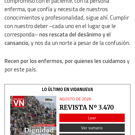
compromiso con el paciente, con la persona
Measure advertising performance
enferma, que confía y necesita de nuestros
conocimientos y profesionalidad, sigue ahí. Cumplir
Measure content performance
con nuestro deber –cada uno en el lugar que le
corresponda–
nos rescata del desánimo y el
Understand audiences through statistics or combinations
cansancio
, y nos da un norte a pesar de la confusión.
of data from different sources
Recen por los enfermos, por quienes les cuidamos
y
Develop and improve services
por este país.
Use limited data to select content
LO ÚLTIMO EN VIDANUEVA
IAB Special Features:
AGOSTO DE 2026
Use precise geolocation data
REVISTA Nº 3.470
Leer
Identify devices based on information actively requested
Ver sumario
Non-IAB processing purposes: