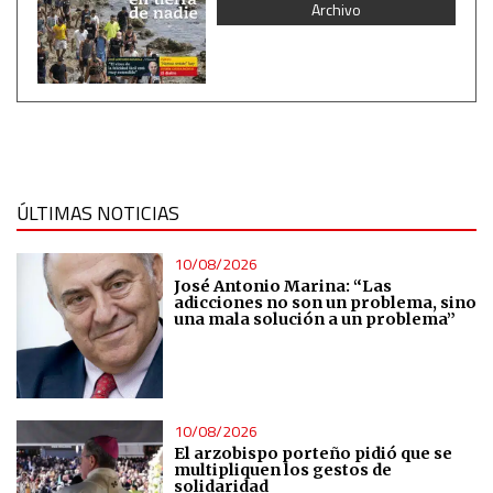
Archivo
Essential
Analytical
Functional
ÚLTIMAS NOTICIAS
Advertising
10/08/2026
José Antonio Marina: “Las
adicciones no son un problema, sino
una mala solución a un problema”
10/08/2026
El arzobispo porteño pidió que se
multipliquen los gestos de
solidaridad