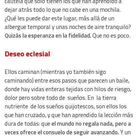
cautela que solo tienen los que han aprendido a
Use limited data to select content
dejar atrás todo lo que no cabe en una mochila.
¿Qué les puede dar este lugar, más allá de un
IAB Special Features:
albergue temporal y unas noches de aire tranquilo?
Use precise geolocation data
Quizás la esperanza en la fidelidad.
Que no es poco.
Identify devices based on information actively requested
Deseo eclesial
Non-IAB processing purposes:
Ellos caminan (mientras yo también sigo
Essential
caminando) entre esos pasos que parecen un baile,
donde hay vidas enteras tejidas con hilos de riesgo,
Analytical
dolor pero sobre todo de sueños. En la tierra
nutriente de los sueños quijotescos, son ellos los
Functional
que han cruzado, y que han aprendido la lección más
dura de todas: que
el mundo no regala nada, pero a
Advertising
veces ofrece el consuelo de seguir avanzando.
Y un