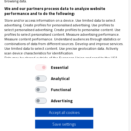
browsing data.
más acusada que les hará daño.
We and our partners process data to analyze website
performance and to do the following:
Store and/or access information on a device. Use limited data to select
advertising. Create profiles for personalised advertising. Use profiles to
select personalised advertising. Create profiles to personalise content. Use
profiles to select personalised content. Measure advertising performance.
Measure content performance. Understand audiences through statistics or
combinations of data from different sources. Develop and improve services.
Use limited data to select content. Use precise geolocation data. Actively
scan device characteristics for identification.
Data may be shared outside of the European Union and send to the USA.
Your consent and the cookie policy applies solely to this website/app.
Essential
View Partner List (1 IAB Vendors)
Analytical
We use your data for the following purposes:
IAB processing purposes:
Functional
Store and/or access information on a device
Pero vivimos tiempos en los que
mirar a otro lado
Advertising
se ha convertido en el deporte favorito de las
Accept all cookies
buenas conciencias.
En muchas partes, mirar hacia
Use limited data to select advertising
otro lado es más cómodo que enfrentar el drama
Save settings
que traen consigo estas vidas varadas.
Create profiles for personalised advertising