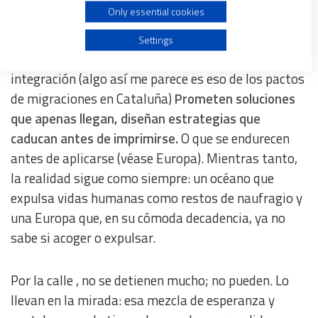
Only essential cookies
Use profiles to select personalised advertising
Los políticos, claro, hablan. Y se centran más en el
Settings
manejo del poder y en la autodefensa que en la
Create profiles to personalise content
integración (algo así me parece es eso de los pactos
de migraciones en Cataluña)
Prometen soluciones
Use profiles to select personalised content
que apenas llegan, diseñan estrategias que
caducan antes de imprimirse.
O que se endurecen
antes de aplicarse (véase Europa). Mientras tanto,
Measure advertising performance
la realidad sigue como siempre: un océano que
expulsa vidas humanas como restos de naufragio y
Measure content performance
una Europa que, en su cómoda decadencia, ya no
sabe si acoger o expulsar.
Understand audiences through statistics or combinations
of data from different sources
Por la calle , no se detienen mucho; no pueden. Lo
Develop and improve services
llevan en la mirada: esa mezcla de esperanza y