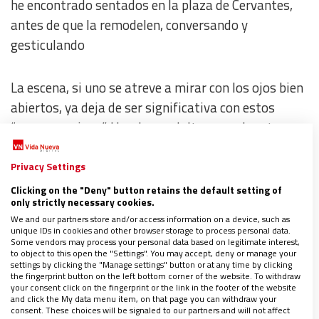
he encontrado sentados en la plaza de Cervantes,
antes de que la remodelen, conversando y
gesticulando
La escena, si uno se atreve a mirar con los ojos bien
abiertos, ya deja de ser significativa con estos
“nuevos vecinos”. Hombres adultos con el rostro
endurecido no tanto por la edad sino por el mar y el
desengaño y jóvenes que apenas han dejado de ser
Privacy Settings
niños.
Cada uno lleva una historia tatuada en el
Clicking on the "Deny" button retains the default setting of
only strictly necessary cookies.
alma, muchos con cosas de guerras, hambre y
We and our partners store and/or access information on a device, such as
exilios, o con miradas que siempre buscan un
unique IDs in cookies and other browser storage to process personal data.
Some vendors may process your personal data based on legitimate interest,
horizonte mejor que el que veían en su tierra y que
to object to this open the "Settings". You may accept, deny or manage your
en Europa ya se leen con desgana,
settings by clicking the "Manage settings" button or at any time by clicking
y cuando no, se
the fingerprint button on the left bottom corner of the website. To withdraw
archivan en un expediente cualquiera. Con el riego
your consent click on the fingerprint or the link in the footer of the website
and click the My data menu item, on that page you can withdraw your
creciente de pautar normas para una autodefensa
consent. These choices will be signaled to our partners and will not affect