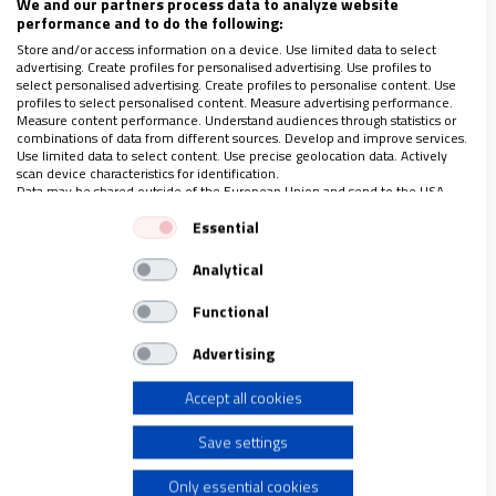
We and our partners process data to analyze website
performance and to do the following:
Por eso el tema de la unidad en el ministerio
Store and/or access information on a device. Use limited data to select
advertising. Create profiles for personalised advertising. Use profiles to
ordenado está unido a la obediencia, que posibilita
select personalised advertising. Create profiles to personalise content. Use
profiles to select personalised content. Measure advertising performance.
que sea, al menos en el ideal, la práctica de la
Measure content performance. Understand audiences through statistics or
combinations of data from different sources. Develop and improve services.
humildad. Sobran ejemplos al respecto en la vida de
Use limited data to select content. Use precise geolocation data. Actively
los santos.
scan device characteristics for identification.
Data may be shared outside of the European Union and send to the USA.
Your consent and the cookie policy applies solely to this website/app.
Essential
Padre Pío podría haberse cuestionado la exigencia
View Partner List (1 IAB Vendors)
Analytical
de Ottaviani; o Juana de Arco la decisión del tribunal
We use your data for the following purposes:
eclesiástico que la condenó a muerte; o Teresa de
IAB processing purposes:
Functional
Calcuta el retraso en el permiso para su fundación.
Store and/or access information on a device
Advertising
En estos y en muchos casos más,
la Iglesia puede
retrasar procesos y equivocarse pero no puede, ni
Accept all cookies
Use limited data to select advertising
podrá, detener un don que viene del Espíritu Santo
,
Save settings
que se somete a la misma institución. Hay que
Create profiles for personalised advertising
Only essential cookies
resaltar esto: someterse a la institución.