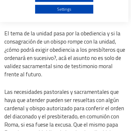
Use profiles to select personalised advertising
Settings
Promissio oboedientiae
Create profiles to personalise content
El tema de la unidad pasa por la obediencia y si la
Use profiles to select personalised content
consagración de un obispo rompe con la unidad,
¿cómo podrá exigir obediencia a los presbíteros que
ordenará en sucesivo?, acá el asunto no es solo de
Measure advertising performance
validez sacramental sino de testimonio moral
frente al futuro.
Measure content performance
Understand audiences through statistics or combinations
Las necesidades pastorales y sacramentales que
of data from different sources
haya que atender pueden ser resueltas con algún
cardenal y obispo autorizado para conferir el orden
Develop and improve services
del diaconado y el presbiterado, en comunión con
Roma, si esa fuese la excusa. Que el mismo papa
Use limited data to select content