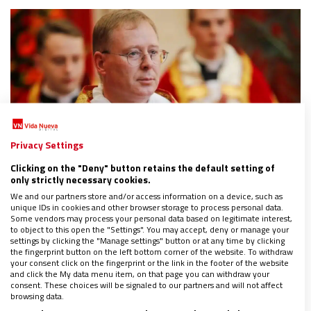
Privacy Settings
Clicking on the "Deny" button retains the default setting of
only strictly necessary cookies.
Que Roma se puede equivocar, nadie lo duda ni lo
We and our partners store and/or access information on a device, such as
niega. La historia también ha demostrado que
unique IDs in cookies and other browser storage to process personal data.
Some vendors may process your personal data based on legitimate interest,
infalible solo es el papa — en materia de fe —, no
to object to this open the "Settings". You may accept, deny or manage your
settings by clicking the "Manage settings" button or at any time by clicking
el Vaticano, ni menos la Curia Romana, pero el tema
the fingerprint button on the left bottom corner of the website. To withdraw
no es que haya algún error sino en cómo se asegura
your consent click on the fingerprint or the link in the footer of the website
and click the My data menu item, on that page you can withdraw your
la unidad de la Iglesia, por encima de los pecados y
consent. These choices will be signaled to our partners and will not affect
browsing data.
errores de sus miembros.