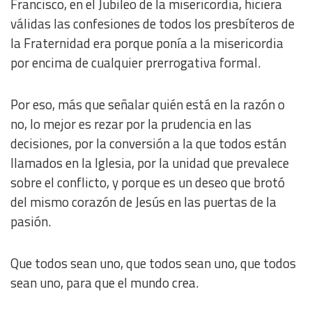
Francisco, en el Jubileo de la misericordia, hiciera
válidas las confesiones de todos los presbíteros de
IAB Special Features:
la Fraternidad era porque ponía a la misericordia
Use precise geolocation data
por encima de cualquier prerrogativa formal.
Identify devices based on information actively requested
Por eso, más que señalar quién está en la razón o
no, lo mejor es rezar por la prudencia en las
Non-IAB processing purposes:
decisiones, por la conversión a la que todos están
Essential
llamados en la Iglesia, por la unidad que prevalece
sobre el conflicto, y porque es un deseo que brotó
Analytical
del mismo corazón de Jesús en las puertas de la
pasión.
Functional
Que todos sean uno, que todos sean uno, que todos
Advertising
sean uno, para que el mundo crea.