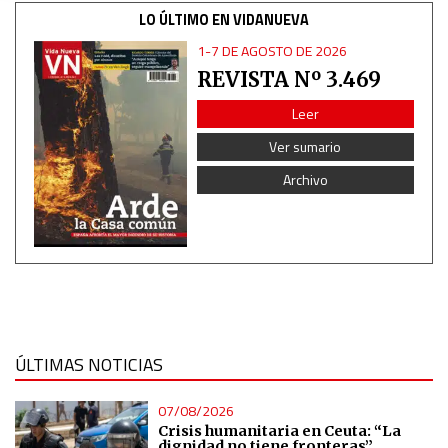
LO ÚLTIMO EN VIDANUEVA
Use profiles to select personalised content
1-7 DE AGOSTO DE 2026
REVISTA Nº 3.469
Measure advertising performance
Leer
Ver sumario
Measure content performance
Archivo
Understand audiences through statistics or combinations
of data from different sources
Develop and improve services
Use limited data to select content
ÚLTIMAS NOTICIAS
IAB Special Features:
07/08/2026
Use precise geolocation data
Crisis humanitaria en Ceuta: “La
dignidad no tiene fronteras”