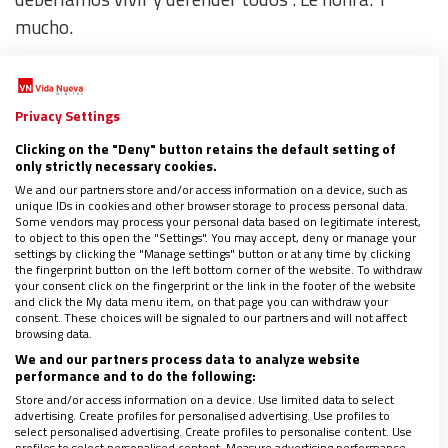
mucho.
Por la tarde,
entrega de Premios SM
.
El Barco de
Vapor y Gran Angular. Preside la Reina.
Más cercana
Privacy Settings
que nunca en los corrillos. Y, una vez más,
Clicking on the "Deny" button retains the default setting of
only strictly necessary cookies.
demostrando que se conoce de la primera a la
We and our partners store and/or access information on a device, such as
última página los galardones que entrega.
unique IDs in cookies and other browser storage to process personal data.
Some vendors may process your personal data based on legitimate interest,
to object to this open the "Settings". You may accept, deny or manage your
settings by clicking the "Manage settings" button or at any time by clicking
VIERNES 26.
AVE a Barcelona.
Las crisis
the fingerprint button on the left bottom corner of the website. To withdraw
comunicativas en la Iglesia, sobre la mesa.
Taller
your consent click on the fingerprint or the link in the footer of the website
and click the My data menu item, on that page you can withdraw your
organizado por el Observatorio Blanquerna de
consent. These choices will be signaled to our partners and will not affect
browsing data.
Comunicación, Religión y Cultura. Propuestas para
We and our partners process data to analyze website
no quedarse anclado en el suceso. Y una petición de
performance and to do the following:
los medios generalistas: portavoces creíbles, que
Store and/or access information on a device. Use limited data to select
advertising. Create profiles for personalised advertising. Use profiles to
sepan manejarse. Y la urgencia de no considerar al
select personalised advertising. Create profiles to personalise content. Use
profiles to select personalised content. Measure advertising performance.