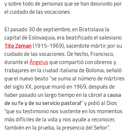
y sobre todo de personas que se han desvivido por
Measure content performance
el cuidado de las vocaciones.
Understand audiences through statistics or combinations
El pasado 30 de septiembre, en Bratislava la
of data from different sources
capital de Eslovaquia, era beatificado el salesiano
Tito Zeman
(1915-1969), sacerdote mártir por su
Develop and improve services
cuidado de las vocaciones. De hecho, Francisco,
durante el
Ángelus
que compartió con obreros y
Use limited data to select content
trabajares en la ciudad italiana de Bolonia, señaló
que el nuevo beato “se suma al número de mártires
IAB Special Features:
del siglo XX, porque murió en 1969, después de
Use precise geolocation data
haber pasado un largo tiempo en la cárcel a
causa
de su fe y de su servicio pastoral
” y pidió al Dios
Identify devices based on information actively requested
“que su testimonio nos sustente en los momentos
Non-IAB processing purposes:
más difíciles de la vida y nos ayude a reconocer,
Essential
también en la prueba, la presencia del Señor”.