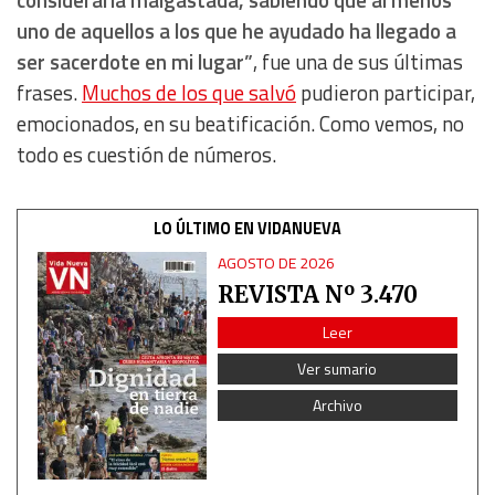
consideraría malgastada, sabiendo que al menos
uno de aquellos a los que he ayudado ha llegado a
ser sacerdote en mi lugar”
, fue una de sus últimas
frases.
Muchos de los que salvó
pudieron participar,
emocionados, en su beatificación. Como vemos, no
todo es cuestión de números.
LO ÚLTIMO EN VIDANUEVA
AGOSTO DE 2026
REVISTA Nº 3.470
Leer
Ver sumario
Archivo