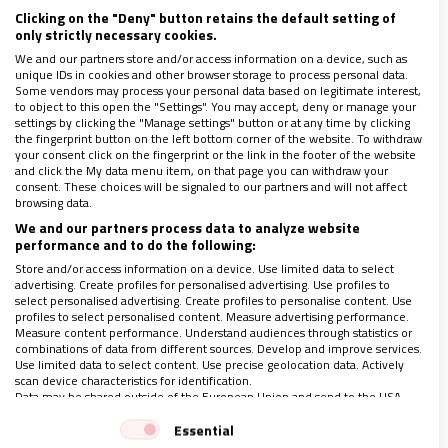
numerosos agentes de pastoral –ya sea directa y
Clicking on the "Deny" button retains the default setting of
explícitamente vocacional o no– en Madrid del 14 al
only strictly necessary cookies.
16 de octubre. Confer convoca, un año más, la
We and our partners store and/or access information on a device, such as
unique IDs in cookies and other browser storage to process personal data.
edición número 46 de
sus Jornadas de Pastoral
Some vendors may process your personal data based on legitimate interest,
to object to this open the "Settings". You may accept, deny or manage your
Juvenil Vocacional, en cierto sentido,
mirando al
settings by clicking the "Manage settings" button or at any time by clicking
Sínodo
. El lema de este año se centra en el ser, más
the fingerprint button on the left bottom corner of the website. To withdraw
your consent click on the fingerprint or the link in the footer of the website
que en el hacer, del componente vocacional:
and click the My data menu item, on that page you can withdraw your
consent. These choices will be signaled to our partners and will not affect
“Quiero… ser!”. Los organizadores buscan “
ayudar a
browsing data.
superar el actual desconcierto que viven muchos
We and our partners process data to analyze website
performance and to do the following:
responsables y agentes de pastoral acerca de
Store and/or access information on a device. Use limited data to select
cómo desarrollar y trabajar hoy, en concreto, la
advertising. Create profiles for personalised advertising. Use profiles to
select personalised advertising. Create profiles to personalise content. Use
pastoral vocacional
”
.
profiles to select personalised content. Measure advertising performance.
Measure content performance. Understand audiences through statistics or
combinations of data from different sources. Develop and improve services.
Use limited data to select content. Use precise geolocation data. Actively
Más allá del lema, el programa se centra en la
scan device characteristics for identification.
relación entre vocación y vocaciones, a la vez que
Data may be shared outside of the European Union and send to the USA.
Your consent and the cookie policy applies solely to this website/app.
trata de ofrecer, a partir de unas preguntas y
Essential
View Partner List (1 IAB Vendors)