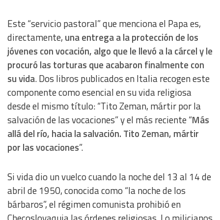
Analytical
Este “servicio pastoral” que menciona el Papa es,
directamente,
una entrega a la protección de los
Functional
jóvenes con vocación, algo que le llevó a la cárcel y le
procuró las torturas que acabaron finalmente con
Advertising
su vida
. Dos libros publicados en Italia recogen este
componente como esencial en su vida religiosa
desde el mismo título: “Tito Zeman, mártir por la
salvación de las vocaciones” y el más reciente “
Más
allá del río, hacia la salvación. Tito Zeman, mártir
por las vocaciones
”.
Si vida dio un vuelco cuando la noche del 13 al 14 de
abril de 1950, conocida como “la noche de los
bárbaros”, el régimen comunista prohibió en
Checoslovaquia las órdenes religiosas. Lo milicianos