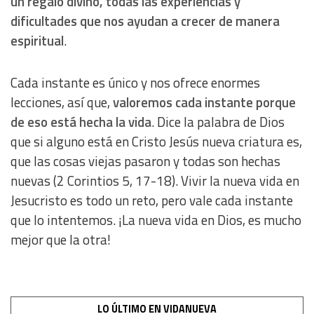
un regalo divino, todas las experiencias y
dificultades que nos ayudan a crecer de manera
Develop and improve services
espiritual
.
Use limited data to select content
Cada instante es único y nos ofrece enormes
lecciones, así que,
valoremos cada instante porque
IAB Special Features:
de eso está hecha la vida
. Dice la palabra de Dios
Use precise geolocation data
que si alguno está en Cristo Jesús nueva criatura es,
que las cosas viejas pasaron y todas son hechas
Identify devices based on information actively requested
nuevas (2 Corintios 5, 17-18). Vivir la nueva vida en
Jesucristo es todo un reto, pero vale cada instante
Non-IAB processing purposes:
que lo intentemos. ¡La nueva vida en Dios, es mucho
Essential
mejor que la otra!
Analytical
Functional
LO ÚLTIMO EN VIDANUEVA