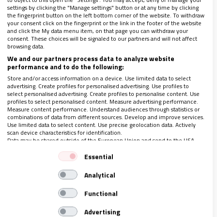
settings by clicking the "Manage settings" button or at any time by clicking
the fingerprint button on the left bottom corner of the website. To withdraw
your consent click on the fingerprint or the link in the footer of the website
and click the My data menu item, on that page you can withdraw your
consent. These choices will be signaled to our partners and will not affect
browsing data.
We and our partners process data to analyze website
Desafortunadamente no todos identificamos esa
performance and to do the following:
vida espiritual, carecemos de un encuentro sincero
Store and/or access information on a device. Use limited data to select
advertising. Create profiles for personalised advertising. Use profiles to
con Dios y
muchos no le han conocido en sus vidas,
select personalised advertising. Create profiles to personalise content. Use
profiles to select personalised content. Measure advertising performance.
rezamos, asistimos a misa, somos agradecidos con
Measure content performance. Understand audiences through statistics or
Él, pero no entendemos la promesa que se nos ha
combinations of data from different sources. Develop and improve services.
Use limited data to select content. Use precise geolocation data. Actively
dado: La vida eterna
. El apóstol Pablo expresa de
scan device characteristics for identification.
Data may be shared outside of the European Union and send to the USA.
manera muy clara: “Para mí el vivir es Cristo”. “Ya no
Your consent and the cookie policy applies solely to this website/app.
Essential
vivo yo, mas vive Cristo en mí”. (Fil. 1,21; Gál. 2, 20b)
View Partner List (1 IAB Vendors)
Analytical
We use your data for the following purposes:
Es una vida donde soy responsable de mis acciones
IAB processing purposes:
Functional
y elijo abandonarme a lo que el amor de Dios tenga
Store and/or access information on a device
Advertising
para mí, es tener sentimientos de amor, de bondad,