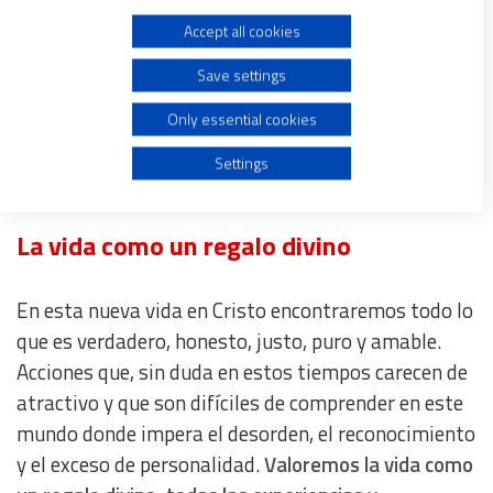
humildad y compasión por los demás, de esta
Accept all cookies
Use limited data to select advertising
manera la vida del creyente es mucho más que una
Save settings
postura, se trata de
vivir verdaderamente en
Create profiles for personalised advertising
Cristo, es mi vida, la cual ahora es de Él, mi libertad
Only essential cookies
en manos del alfarero
, mi voluntad en quien todo lo
Use profiles to select personalised advertising
Settings
puede y que desea el bien para mí.
Create profiles to personalise content
La vida como un regalo divino
Use profiles to select personalised content
En esta nueva vida en Cristo encontraremos todo lo
que es verdadero, honesto, justo, puro y amable.
Measure advertising performance
Acciones que, sin duda en estos tiempos carecen de
atractivo y que son difíciles de comprender en este
Measure content performance
mundo donde impera el desorden, el reconocimiento
y el exceso de personalidad.
Valoremos la vida como
Understand audiences through statistics or combinations
of data from different sources