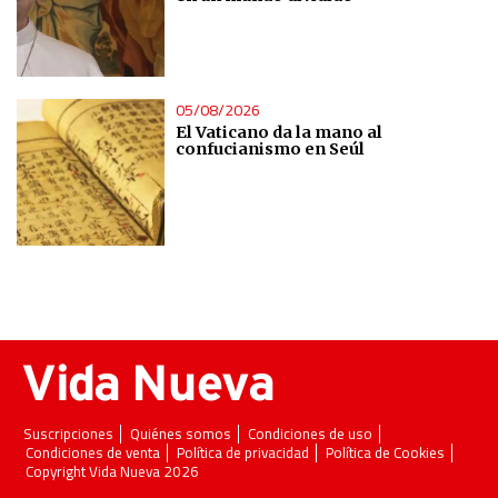
05/08/2026
El Vaticano da la mano al
confucianismo en Seúl
Suscripciones
Quiénes somos
Condiciones de uso
Condiciones de venta
Política de privacidad
Política de Cookies
Copyright Vida Nueva 2026