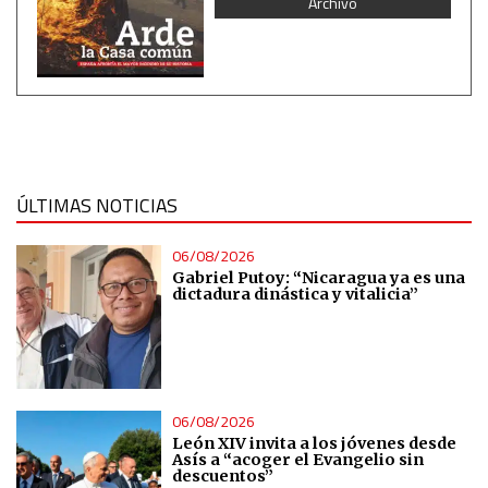
Archivo
Use limited data to select content
IAB Special Features:
Use precise geolocation data
Identify devices based on information actively requested
ÚLTIMAS NOTICIAS
Non-IAB processing purposes:
06/08/2026
Essential
Gabriel Putoy: “Nicaragua ya es una
dictadura dinástica y vitalicia”
Analytical
Functional
06/08/2026
León XIV invita a los jóvenes desde
Advertising
Asís a “acoger el Evangelio sin
descuentos”