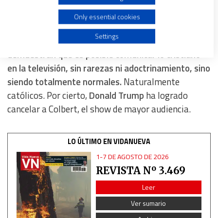
analítico y humorístico, haciendo televisión de
Create profiles for personalised advertising
máxima calidad y complejidad, con 200
Only essential cookies
profesionales preparando cada programa.
Los tres
Use profiles to select personalised advertising
Settings
son grandes admiradores del papa Francisco y
demuestran que es posible comunicar lo cristiano
Create profiles to personalise content
en la televisión, sin rarezas ni adoctrinamiento, sino
siendo totalmente normales.
Naturalmente
Use profiles to select personalised content
católicos. Por cierto,
Donald Trump
ha logrado
cancelar a Colbert, el show de mayor audiencia.
Measure advertising performance
LO ÚLTIMO EN VIDANUEVA
Measure content performance
1-7 DE AGOSTO DE 2026
REVISTA Nº 3.469
Understand audiences through statistics or combinations
of data from different sources
Leer
Ver sumario
Develop and improve services