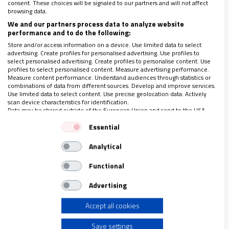
consent. These choices will be signaled to our partners and will not affect
browsing data.
We and our partners process data to analyze website
El género de estos programas combina mucha
performance and to do the following:
comedia, una crítica intelectual y satírica
Store and/or access information on a device. Use limited data to select
sofisticada y comprometida, entrevistas, atención
advertising. Create profiles for personalised advertising. Use profiles to
select personalised advertising. Create profiles to personalise content. Use
a historias de interés humano, música… y son un
profiles to select personalised content. Measure advertising performance.
Measure content performance. Understand audiences through statistics or
referente de moral cívica para la sociedad, muy
combinations of data from different sources. Develop and improve services.
Use limited data to select content. Use precise geolocation data. Actively
atentos al mundo de hoy.
Comparten cada noche un
scan device characteristics for identification.
catolicismo desbordante de alegría y compromiso.
Data may be shared outside of the European Union and send to the USA.
Your consent and the cookie policy applies solely to this website/app.
Essential
View Partner List (1 IAB Vendors)
Televisión de máxima calidad
Analytical
We use your data for the following purposes:
IAB processing purposes:
Functional
Colbert, Kimmel y Fallon no solo realizan una labor
Store and/or access information on a device
masiva de difusión de una mirada católica sobre el
Advertising
mundo y lo que ocurre, sino que lo hacen con gran
Accept all cookies
Use limited data to select advertising
excelencia desde el punto de vista comunicativo,
Save settings