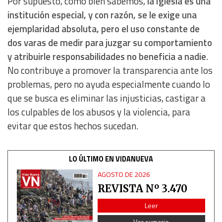
Por supuesto, como bien sabemos,
la Iglesia es una
institución especial, y con razón, se le exige una
Use limited data to select content
ejemplaridad absoluta, pero el uso constante de
dos varas de medir para juzgar su comportamiento
IAB Special Features:
y atribuirle responsabilidades no beneficia a nadie
.
Use precise geolocation data
No contribuye a promover la transparencia ante los
problemas, pero no ayuda especialmente cuando lo
Identify devices based on information actively requested
que se busca es eliminar las injusticias, castigar a
los culpables de los abusos y la violencia, para
Non-IAB processing purposes:
evitar que estos hechos sucedan.
Essential
LO ÚLTIMO EN VIDANUEVA
Analytical
AGOSTO DE 2026
REVISTA Nº 3.470
Functional
Leer
Advertising
Ver sumario