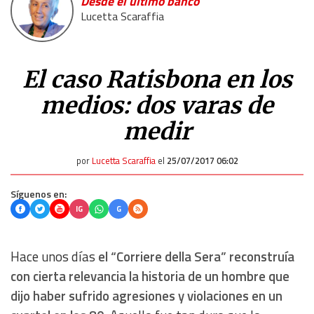
Desde el último banco
Lucetta Scaraffia
El caso Ratisbona en los
medios: dos varas de
medir
por
Lucetta Scaraffia
el
25/07/2017 06:02
Síguenos en:
IG
G
Hace unos días
el
“
Corriere della Sera
”
reconstruía
con cierta relevancia la historia de un hombre que
dijo haber sufrido agresiones y violaciones en un