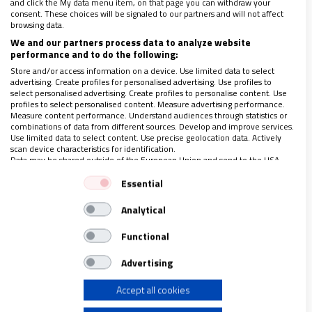
and click the My data menu item, on that page you can withdraw your
vida militar y los excesos de una novatada que
consent. These choices will be signaled to our partners and will not affect
browsing data.
degenera en violencia, mientras se dirigen con
We and our partners process data to analyze website
extrema gravedad hacia la institución eclesiástica
.
performance and to do the following:
Store and/or access information on a device. Use limited data to select
advertising. Create profiles for personalised advertising. Use profiles to
Por otra parte,
el cliché de presentar a la Iglesia
select personalised advertising. Create profiles to personalise content. Use
profiles to select personalised content. Measure advertising performance.
Católica como fuente de todos los males forma
Measure content performance. Understand audiences through statistics or
combinations of data from different sources. Develop and improve services.
parte de la experiencia cotidiana y predispone a la
Use limited data to select content. Use precise geolocation data. Actively
scan device characteristics for identification.
opinión pública para considerarlo como algo normal
.
Data may be shared outside of the European Union and send to the USA.
Un reciente ejemplo italiano: en la televisión
Your consent and the cookie policy applies solely to this website/app.
Essential
pública, en horario de máxima audiencia, un
View Partner List (1 IAB Vendors)
programa presentó el caso de una familia de dos
Analytical
We use your data for the following purposes:
madres con cuatro hijos de tres a diez años. El
IAB processing purposes:
Functional
entrevistador se mostró predispuesto a acoger con
Store and/or access information on a device
Advertising
evidente agrado todos los aspectos positivos – la
pareja vivía inmersa en una felicidad perfecta y los
Accept all cookies
Use limited data to select advertising
niños estaban felices y buenísimos- y evidenciaba el