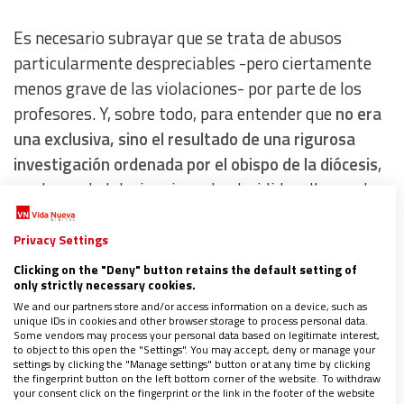
Es necesario subrayar que se trata de abusos
particularmente despreciables -pero ciertamente
menos grave de las violaciones- por parte de los
profesores. Y, sobre todo, para entender que
no era
una exclusiva, sino el resultado de una rigurosa
investigación ordenada por el obispo de la diócesis
,
por lo que la Iglesia misma ha decidido a llegar al
fondo de rumores y denuncias sobre este escándalo.
Privacy Settings
Nadie duda de que
se trata de actos innobles y
Clicking on the "Deny" button retains the default setting of
only strictly necessary cookies.
vergonzosos, que deben ser castigados, y
We and our partners store and/or access information on a device, such as
especialmente prevenidos
. Sin embargo,
este
unique IDs in cookies and other browser storage to process personal data.
Some vendors may process your personal data based on legitimate interest,
noticia se ha contagiado de cierta manipulación
to object to this open the "Settings". You may accept, deny or manage your
settings by clicking the "Manage settings" button or at any time by clicking
mediática
, generándose una percepción diferente
the fingerprint button on the left bottom corner of the website. To withdraw
ante incidentes similares:
se es tolerante con la
your consent click on the fingerprint or the link in the footer of the website