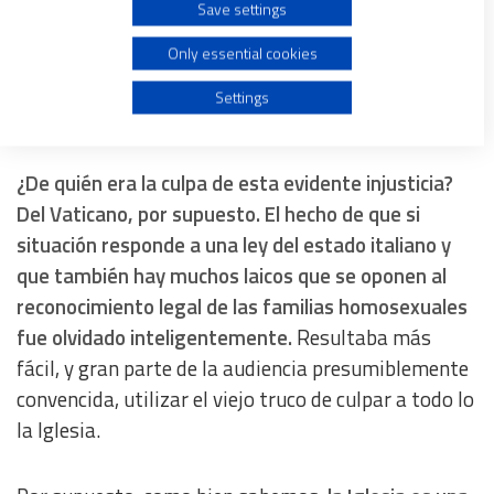
Save settings
dolor ante la negativa de que las mujeres no
Create profiles for personalised advertising
pudieran ser consideradas madres de los cuatro
Only essential cookies
hijos, insistiendo en la idea de que todos los niños
Use profiles to select personalised advertising
Settings
eran hermanos.
Create profiles to personalise content
¿De quién era la culpa de esta evidente injusticia?
Del Vaticano, por supuesto. El hecho de que si
Use profiles to select personalised content
situación responde a una ley del estado italiano y
que también hay muchos laicos que se oponen al
Measure advertising performance
reconocimiento legal de las familias homosexuales
fue olvidado inteligentemente.
Resultaba más
Measure content performance
fácil, y gran parte de la audiencia presumiblemente
convencida, utilizar el viejo truco de culpar a todo lo
Understand audiences through statistics or combinations
of data from different sources
la Iglesia.
Develop and improve services