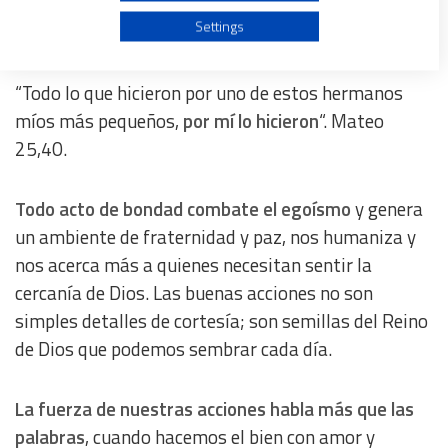
Las buenas acciones: semillas del Reino
Use profiles to select personalised advertising
Settings
de Dios
Create profiles to personalise content
“Todo lo que hicieron por uno de estos hermanos
míos más pequeños,
por
mí lo hicieron
“. Mateo
Use profiles to select personalised content
25,40.
Measure advertising performance
Todo acto de bondad combate el egoísmo
y genera
un ambiente de fraternidad y paz, nos humaniza y
Measure content performance
nos acerca más a quienes necesitan sentir la
cercanía de Dios. Las buenas acciones no son
Understand audiences through statistics or combinations
simples detalles de cortesía; son semillas del Reino
of data from different sources
de Dios que podemos sembrar cada día.
Develop and improve services
La fuerza de nuestras acciones habla más que las
palabras
, cuando hacemos el bien con amor y
Use limited data to select content