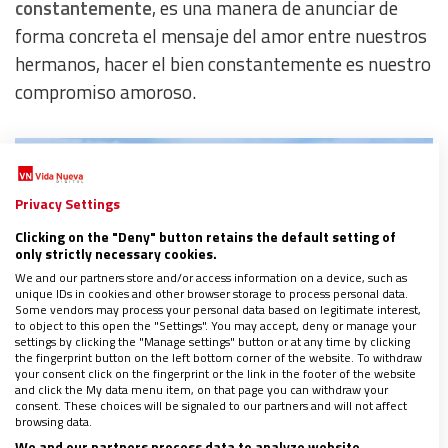
constantemente
, es una manera de anunciar de
forma concreta el mensaje del amor entre nuestros
hermanos, hacer el bien constantemente es nuestro
compromiso amoroso.
Privacy Settings
Clicking on the "Deny" button retains the default setting of
only strictly necessary cookies.
We and our partners store and/or access information on a device, such as
unique IDs in cookies and other browser storage to process personal data.
Some vendors may process your personal data based on legitimate interest,
to object to this open the "Settings". You may accept, deny or manage your
Voluntariado en Doñana. Foto: EFE
settings by clicking the "Manage settings" button or at any time by clicking
the fingerprint button on the left bottom corner of the website. To withdraw
your consent click on the fingerprint or the link in the footer of the website
“No nos cansemos de hacer el bien, porque a su
and click the My data menu item, on that page you can withdraw your
consent. These choices will be signaled to our partners and will not affect
debido tiempo cosecharemos si no nos damos por
browsing data.
We and our partners process data to analyze website