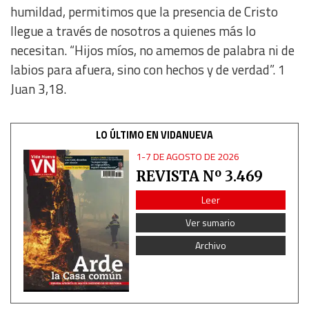
humildad, permitimos que la presencia de Cristo
IAB Special Features:
llegue a través de nosotros a quienes más lo
Use precise geolocation data
necesitan. “Hijos míos, no amemos de palabra ni de
labios para afuera, sino con hechos y de verdad”. 1
Identify devices based on information actively requested
Juan 3,18.
Non-IAB processing purposes:
LO ÚLTIMO EN VIDANUEVA
Essential
1-7 DE AGOSTO DE 2026
REVISTA Nº 3.469
Analytical
Leer
Functional
Ver sumario
Archivo
Advertising