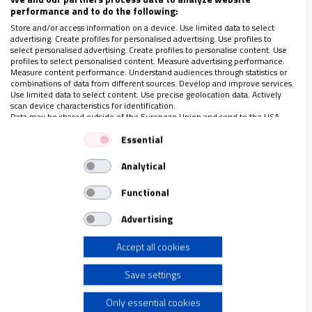
vencidos”. Gálatas 6, 9. Se trata de
llevar esperanza
performance and to do the following:
en todo momento con nuestros actos
, con nuestros
Store and/or access information on a device. Use limited data to select
pensamientos, compartiendo gestos de amor y
advertising. Create profiles for personalised advertising. Use profiles to
select personalised advertising. Create profiles to personalise content. Use
como lo mencionó constantemente Jesucristo,
profiles to select personalised content. Measure advertising performance.
Measure content performance. Understand audiences through statistics or
dando ánimo.
combinations of data from different sources. Develop and improve services.
Use limited data to select content. Use precise geolocation data. Actively
scan device characteristics for identification.
Data may be shared outside of the European Union and send to the USA.
Una acción pequeña puede transformar la vida de
Your consent and the cookie policy applies solely to this website/app.
alguien
y si comprendiéramos lo valioso que es
Essential
View Partner List (1 IAB Vendors)
esto, seguramente haríamos más acciones buenas
Analytical
We use your data for the following purposes:
frecuentemente. Sin embargo, nuestros problemas,
IAB processing purposes:
Functional
la vida tan veloz que llevamos, no nos deja ver la
Store and/or access information on a device
importancia de estos sencillos actos de amor y
Advertising
estamos tan agobiados por nuestros problemas,
Accept all cookies
Use limited data to select advertising
que muchos de nosotros no tenemos ‘tiempo’ para
mirar a nuestro prójimo.
Save settings
Create profiles for personalised advertising
Only essential cookies