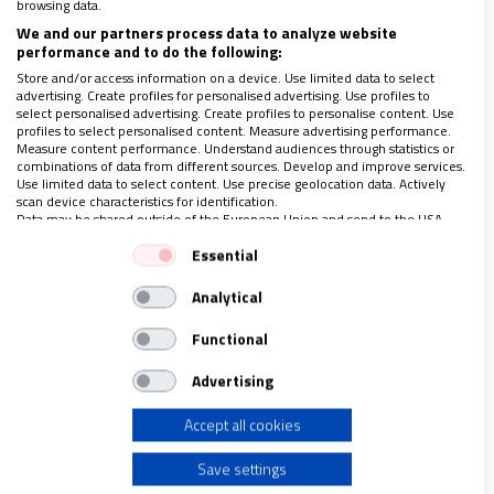
browsing data.
que ofrece no es una teoría, sino “un anuncio de
We and our partners process data to analyze website
salvación”, y su yugo “nos levanta en cada caída”.
performance and to do the following:
Store and/or access information on a device. Use limited data to select
advertising. Create profiles for personalised advertising. Use profiles to
select personalised advertising. Create profiles to personalise content. Use
profiles to select personalised content. Measure advertising performance.
Measure content performance. Understand audiences through statistics or
combinations of data from different sources. Develop and improve services.
Use limited data to select content. Use precise geolocation data. Actively
scan device characteristics for identification.
Data may be shared outside of the European Union and send to the USA.
Your consent and the cookie policy applies solely to this website/app.
Essential
View Partner List (1 IAB Vendors)
Analytical
We use your data for the following purposes:
Palacio apostólico del Vaticano
IAB processing purposes:
Functional
Store and/or access information on a device
“Una escuela de libertad”
Advertising
Accept all cookies
Use limited data to select advertising
“Al seguir a Cristo, nuestro camino no es, por tanto,
una ascética que mortifica: es una escuela de
Save settings
Create profiles for personalised advertising