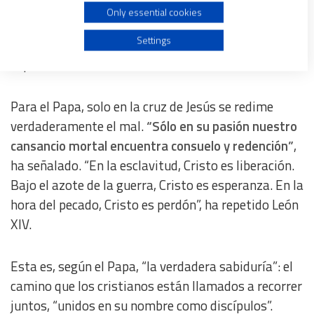
libertad”
, ha continuado el Papa. Una escuela que,
Only essential cookies
ha añadido, “se toma en serio el drama de la
Use profiles to select personalised advertising
Settings
historia” y “siempre ilumina su sentido”,
especialmente “en los momentos más oscuros”.
Create profiles to personalise content
Para el Papa, solo en la cruz de Jesús se redime
Use profiles to select personalised content
verdaderamente el mal.
“Sólo en su pasión nuestro
cansancio mortal encuentra consuelo y redención”
,
Measure advertising performance
ha señalado. “En la esclavitud, Cristo es liberación.
Bajo el azote de la guerra, Cristo es esperanza. En la
Measure content performance
hora del pecado, Cristo es perdón”, ha repetido León
XIV.
Understand audiences through statistics or combinations
of data from different sources
Esta es, según el Papa, “la verdadera sabiduría”: el
camino que los cristianos están llamados a recorrer
Develop and improve services
juntos, “unidos en su nombre como discípulos”.