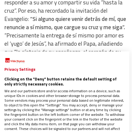
responder a su amor y compartir su vida “hasta la
cruz”. Por eso, ha recordado la invitación del
Evangelio:
“Si alguno quiere venir detrás de mí, que
renuncie a sí mismo, que cargue su cruz y me siga”.
“Precisamente la entrega de sí mismo por amor es
el ‘yugo’ de Jesús”, ha afirmado el Papa, añadiendo
que “la síntesis de su enseñanza, el corazón de su
sabiduría, ardiente de caridad hacia todos”.
Privacy Settings
El Papa se ha preguntado entonces cómo puede ser
Clicking on the "Deny" button retains the default setting of
only strictly necessary cookies.
“ligero” y “suave” el peso de la cruz, respondiendo
We and our partners store and/or access information on a device, such as
que Cristo no deja solo al ser humano ante aquello
unique IDs in cookies and other browser storage to process personal data.
Some vendors may process your personal data based on legitimate interest,
que lo abate.
“El Señor lo lleva primero y junto con
to object to this open the "Settings". You may accept, deny or manage your
settings by clicking the "Manage settings" button or at any time by clicking
todos nosotros”
, ha explicado. Como “auténtico
the fingerprint button on the left bottom corner of the website. To withdraw
maestro”, Jesús se hace cargo de la humanidad
your consent click on the fingerprint or the link in the footer of the website
and click the My data menu item, on that page you can withdraw your
herida por el mal para cuidarla. Por eso, la sabiduría
consent. These choices will be signaled to our partners and will not affect