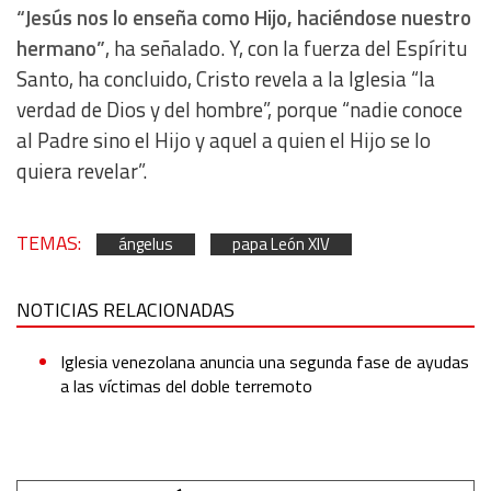
“Jesús nos lo enseña como Hijo, haciéndose nuestro
Use limited data to select content
hermano”
, ha señalado. Y, con la fuerza del Espíritu
IAB Special Features:
Santo, ha concluido, Cristo revela a la Iglesia “la
verdad de Dios y del hombre”, porque “nadie conoce
Use precise geolocation data
al Padre sino el Hijo y aquel a quien el Hijo se lo
quiera revelar”.
Identify devices based on information actively requested
Non-IAB processing purposes:
TEMAS:
ángelus
papa León XIV
Essential
NOTICIAS RELACIONADAS
Analytical
Iglesia venezolana anuncia una segunda fase de ayudas
Functional
a las víctimas del doble terremoto
Advertising