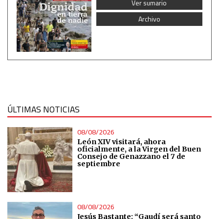
Ver sumario
Archivo
Use limited data to select content
IAB Special Features:
Use precise geolocation data
Identify devices based on information actively requested
ÚLTIMAS NOTICIAS
Non-IAB processing purposes:
Essential
08/08/2026
León XIV visitará, ahora
oficialmente, a la Virgen del Buen
Consejo de Genazzano el 7 de
Analytical
septiembre
Functional
08/08/2026
Advertising
Jesús Bastante: “Gaudí será santo