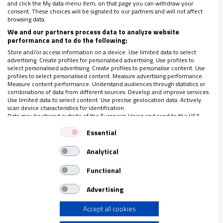
and click the My data menu item, on that page you can withdraw your
Corán.
consent. These choices will be signaled to our partners and will not affect
browsing data.
We and our partners process data to analyze website
En el debate que sirvió para la derogación de la ley
performance and to do the following:
Store and/or access information on a device. Use limited data to select
se celebró el final de una restricción a la libertad de
advertising. Create profiles for personalised advertising. Use profiles to
expresión.
Los socialdemócratas, que votaron en
select personalised advertising. Create profiles to personalise content. Use
profiles to select personalised content. Measure advertising performance.
contra, se quejaron de que una democracia más
Measure content performance. Understand audiences through statistics or
combinations of data from different sources. Develop and improve services.
fuerte no debería dar autorización para quemar
Use limited data to select content. Use precise geolocation data. Actively
scan device characteristics for identification.
libros sagrados
.
Data may be shared outside of the European Union and send to the USA.
Your consent and the cookie policy applies solely to this website/app.
Essential
Arma de persecución
View Partner List (1 IAB Vendors)
Analytical
We use your data for the following purposes:
IAB processing purposes:
Fuera del contexto de los países ricos y
Functional
Store and/or access information on a device
secularizados, todo cambia. Un ejemplo es
Advertising
Pakistán, donde se manipula la ley contra la
Accept all cookies
Use limited data to select advertising
blasfemia para ser utilizada como un arma de