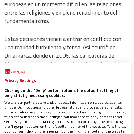
europeas en un momento difícil en las relaciones
entre las religiones y en pleno renacimiento del
fundamentalismo.
Estas decisiones vienen a entrar en conflicto con
una realidad turbulenta y tensa. Así ocurrió en
Dinamarca, donde en 2006, las caricaturas de
Mahoma en un periódico satírico despertaron la
indignación de los musulmanes, pero no fueron
castigados por la ley.
Privacy Settings
Clicking on the "Deny" button retains the default setting of
only strictly necessary cookies.
Sin embargo, la aplicación más reciente de la ley
We and our partners store and/or access information on a device, such as
contra la blasfemia fue en una dirección bastante
unique IDs in cookies and other browser storage to process personal data.
Some vendors may process your personal data based on legitimate interest,
diferente. En febrero de este año, un hombre fue
to object to this open the "Settings". You may accept, deny or manage your
settings by clicking the "Manage settings" button or at any time by clicking
condenado al publicar un vídeo en el que se
the fingerprint button on the left bottom corner of the website. To withdraw
mostraba cómo se prendía fuego a una copia del
your consent click on the fingerprint or the link in the footer of the website