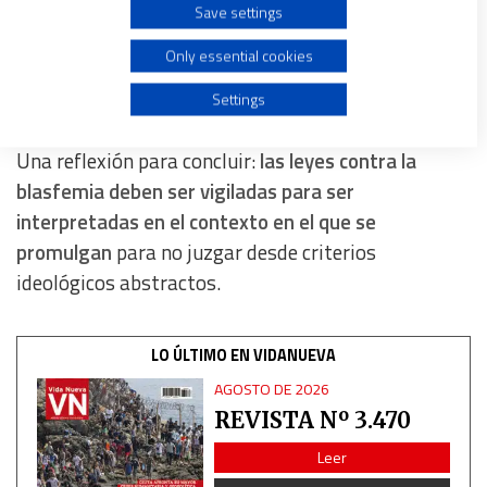
persecución contra los cristianos
, acusados ​​de
Save settings
delitos por los que ni siquiera había intención de
Create profiles for personalised advertising
Only essential cookies
cometer. ¡Luchar contra esta ley aquí sí que
significa realmente garantizar la libertad religiosa!
Use profiles to select personalised advertising
Settings
Create profiles to personalise content
Una reflexión para concluir:
las leyes contra la
blasfemia deben ser vigiladas para ser
Use profiles to select personalised content
interpretadas en el contexto en el que se
promulgan
para no juzgar desde criterios
Measure advertising performance
ideológicos abstractos.
Measure content performance
LO ÚLTIMO EN VIDANUEVA
AGOSTO DE 2026
Understand audiences through statistics or combinations
REVISTA Nº 3.470
of data from different sources
Leer
Develop and improve services