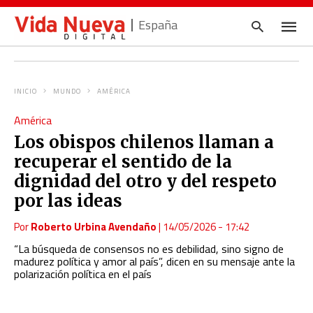
España
INICIO
MUNDO
AMÉRICA
Escrib
América
tu
consul
Los obispos chilenos llaman a
y
pulsa
recuperar el sentido de la
en
INTRO
dignidad del otro y del respeto
por las ideas
Por
Roberto Urbina Avendaño
|
14/05/2026 - 17:42
“La búsqueda de consensos no es debilidad, sino signo de
madurez política y amor al país”, dicen en su mensaje ante la
polarización política en el país