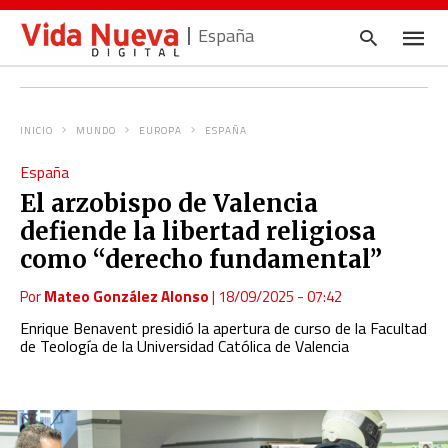
España
INICIO
MUNDO
EUROPA
ESPAÑA
Escrib
España
tu
consul
El arzobispo de Valencia
y
pulsa
defiende la libertad religiosa
en
INTRO
como “derecho fundamental”
Por
Mateo González Alonso
|
18/09/2025 - 07:42
Enrique Benavent presidió la apertura de curso de la Facultad
de Teología de la Universidad Católica de Valencia