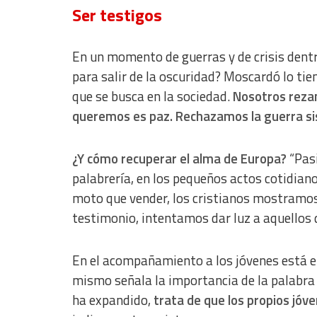
Ser testigos
Use limited data to select content
IAB Special Features:
En un momento de guerras y de crisis dentr
Use precise geolocation data
para salir de la oscuridad? Moscardó lo tien
que se busca en la sociedad.
Nosotros rezam
Identify devices based on information actively requested
queremos es paz. Rechazamos la guerra 
Non-IAB processing purposes:
Essential
¿Y cómo recuperar el alma de Europa?
“Pasi
Analytical
palabrería, en los pequeños actos cotidian
moto que vender, los cristianos mostramos
Functional
testimonio, intentamos dar luz a aquellos q
Advertising
En el acompañamiento a los jóvenes está e
mismo señala la importancia de la palabra 
ha expandido,
trata de que los propios jó