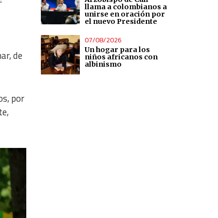
llama a colombianos a
unirse en oración por
el nuevo Presidente
07/08/2026
Un hogar para los
ar, de
niños africanos con
albinismo
os, por
te,