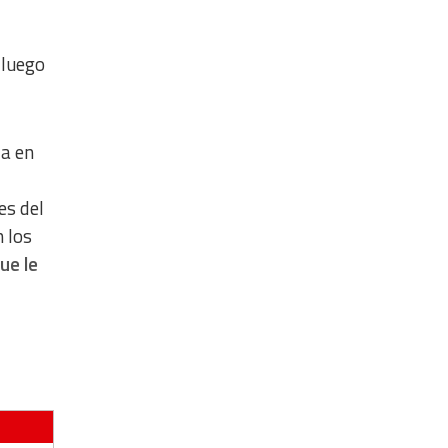
 luego
la en
es del
 los
ue le