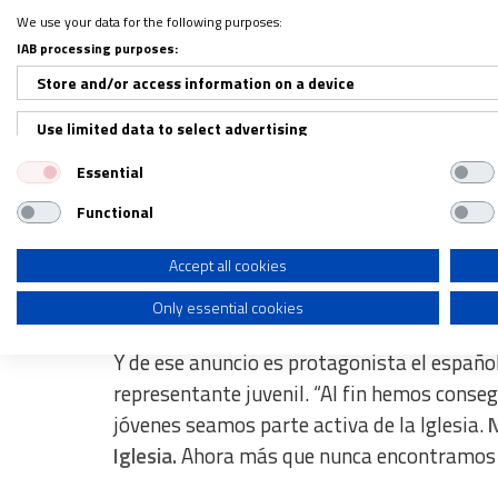
We use your data for the following purposes:
IAB processing purposes:
Store and/or access information on a device
Use limited data to select advertising
Essential
Create profiles for personalised advertising
Functional
Use profiles to select personalised advertising
Create profiles to personalise content
Accept all cookies
Only essential cookies
Use profiles to select personalised content
Measure advertising performance
Y de ese anuncio es protagonista el españo
representante juvenil. “Al fin hemos conseg
Measure content performance
jóvenes seamos parte activa de la Iglesia.
N
Understand audiences through statistics or combinations of dat
Iglesia.
Ahora más que nunca encontramos un
Develop and improve services