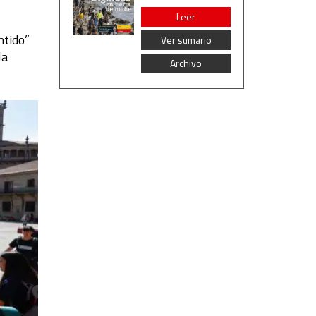
Leer
ntido”
Ver sumario
la
Archivo