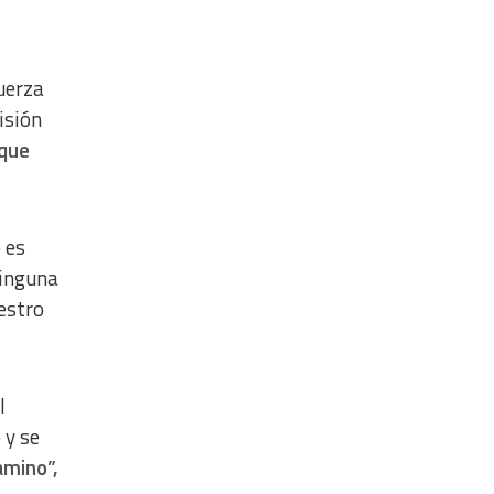
uerza
isión
 que
 es
ninguna
estro
l
 y se
amino”,