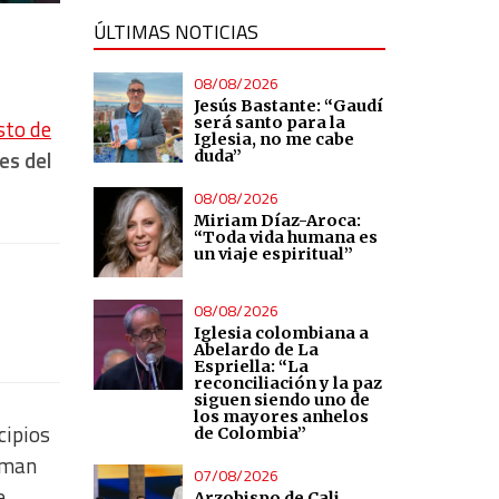
ÚLTIMAS NOTICIAS
08/08/2026
Jesús Bastante: “Gaudí
será santo para la
sto de
Iglesia, no me cabe
es del
duda”
08/08/2026
Miriam Díaz-Aroca:
“Toda vida humana es
un viaje espiritual”
08/08/2026
Iglesia colombiana a
Abelardo de La
Espriella: “La
reconciliación y la paz
siguen siendo uno de
los mayores anhelos
cipios
de Colombia”
irman
07/08/2026
e
Arzobispo de Cali