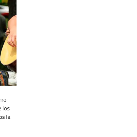
omo
e los
os la