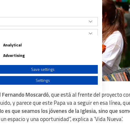
Analytical
Advertising
Save settings
Settings
l
Fernando Moscardó
, que está al frente del proyecto c
uido, y parece que este Papa va a seguir en esa línea, qu
o es que seamos los jóvenes de la Iglesia, sino que som
a from different sources
 espacio y una oportunidad”, explica a ‘Vida Nueva’.