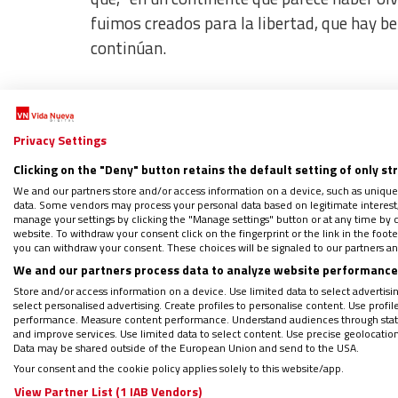
fuimos creados para la libertad, que hay bel
continúan.
Los jóvenes insisten también en que
“creem
abrir espacios, de confiar en los jóvenes sin
Privacy Settings
Clicking on the "Deny" button retains the default setting of only st
Por eso,
“pedimos a la Iglesia que confíe en
We and our partners store and/or access information on a device, such as unique
su parte, eligen “anunciar. No con discursos
data. Some vendors may process your personal data based on legitimate interest, 
manage your settings by clicking the "Manage settings" button or at any time by c
silencio, presencia. Con una fe que no impo
website. To withdraw your consent click on the fingerprint or the link in the foo
you can withdraw your consent. These choices will be signaled to our partners and
We and our partners process data to analyze website performance 
Store and/or access information on a device. Use limited data to select advertising
select personalised advertising. Create profiles to personalise content. Use profi
performance. Measure content performance. Understand audiences through statis
and improve services. Use limited data to select content. Use precise geolocation d
Data may be shared outside of the European Union and send to the USA.
Your consent and the cookie policy applies solely to this website/app.
View Partner List (1 IAB Vendors)