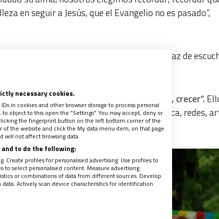
leza en seguir a Jesús, que el Evangelio no es pasado”,
os en una Iglesia viva,
joven, sin miedo, capaz de escuch
 domesticar su fe”.
rictly necessary cookies.
 nosotros; que nos deje equivocarnos, servir, crecer”.
Ell
 IDs in cookies and other browser storage to process personal
 vacíos, sino con vidas auténticas. Con música, redes, ar
to object to this open the "Settings". You may accept, deny or
licking the fingerprint button on the left bottom corner of the
ne, pero propone”.
ter of the website and click the My data menu item, on that page
 will not affect browsing data.
and to do the following:
. Create profiles for personalised advertising. Use profiles to
les to select personalised content. Measure advertising
tics or combinations of data from different sources. Develop
ata. Actively scan device characteristics for identification.