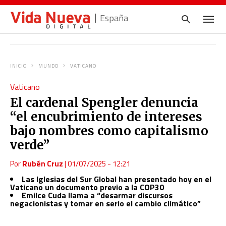
España
INICIO
MUNDO
VATICANO
Escrib
Vaticano
tu
consul
El cardenal Spengler denuncia
y
pulsa
“el encubrimiento de intereses
en
INTRO
bajo nombres como capitalismo
verde”
Por
Rubén Cruz
|
01/07/2025 - 12:21
Las Iglesias del Sur Global han presentado hoy en el
Vaticano un documento previo a la COP30
Emilce Cuda llama a “desarmar discursos
negacionistas y tomar en serio el cambio climático”